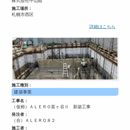
株式会社中山組
施工場所：
札幌市西区
詳細はこちら
施工種別：
建築事業
工事名：
（仮称）ＡＬＥＲＯ富ヶ谷Ⅱ 新築工事
発注者：
（合）ＡＬＥＲＯ８２
施工者：