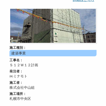
施工種別：
建築事業
工事名：
Ｓ１２Ｗ１２計画
発注者：
㈱ミナモト
施工者：
株式会社中山組
施工場所：
札幌市中央区