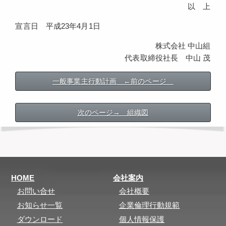
以 上
宣言日 平成23年4月1日
株式会社 中山組
代表取締役社長 中山 茂
一般事業主行動計画 ←前のページ
次のページ→ 組織図
HOME
会社案内
お問い合せ
会社概要
お知らせ一覧
企業倫理行動規範
ダウンロード
個人情報保護