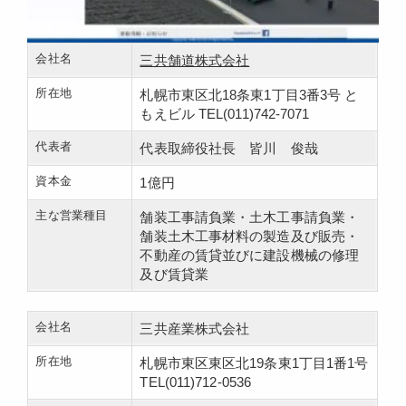
会社名
三共舗道株式会社
所在地
札幌市東区北18条東1丁目3番3号 と
もえビル TEL(011)742-7071
代表者
代表取締役社長 皆川 俊哉
資本金
1億円
主な営業種目
舗装工事請負業・土木工事請負業・
舗装土木工事材料の製造及び販売・
不動産の賃貸並びに建設機械の修理
及び賃貸業
会社名
三共産業株式会社
所在地
札幌市東区東区北19条東1丁目1番1号
TEL(011)712-0536