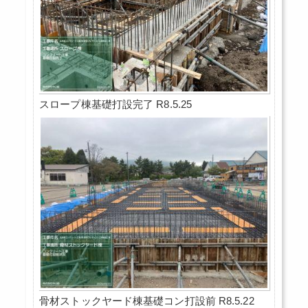
スロープ棟基礎打設完了 R8.5.25
骨材ストックヤード棟基礎コン打設前 R8.5.22