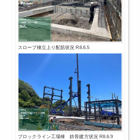
スロープ棟立上り配筋状況 R8.6.5
ブロックライン工場棟 鉄骨建方状況 R8.6.9