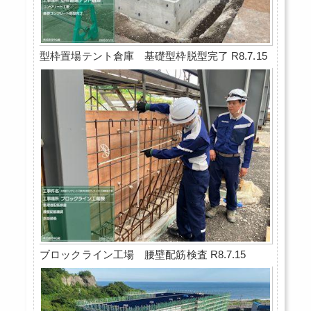
型枠置場テント倉庫 基礎型枠脱型完了 R8.7.15
ブロックライン工場 腰壁配筋検査 R8.7.15