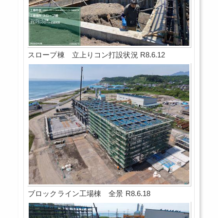
スロープ棟 立上りコン打設状況 R8.6.12
ブロックライン工場棟 全景 R8.6.18