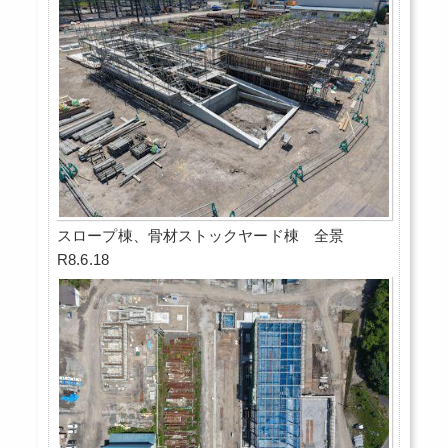
スロープ棟、骨材ストックヤード棟 全景
R8.6.18