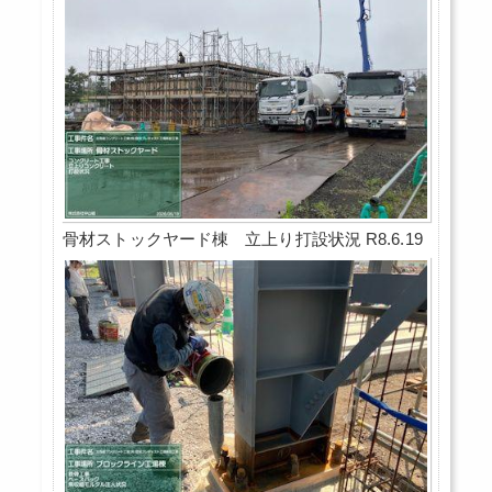
骨材ストックヤード棟 立上り打設状況 R8.6.19