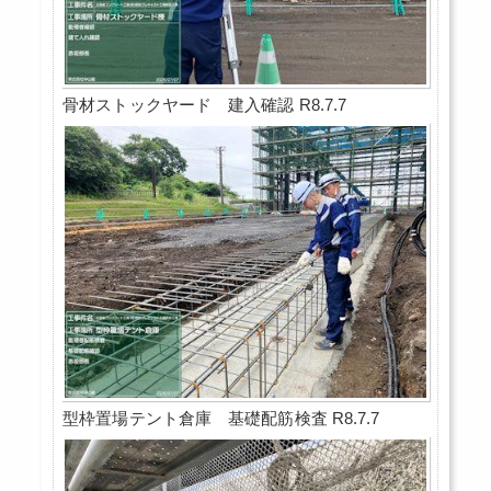
骨材ストックヤード 建入確認 R8.7.7
型枠置場テント倉庫 基礎配筋検査 R8.7.7