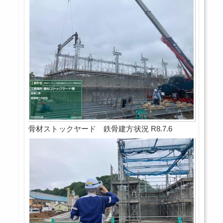
骨材ストックヤード 鉄骨建方状況 R8.7.6