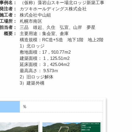
事例名：
（仮称）藻岩山スキー場北ロッジ新築工事
発注者：
カツキホールディングス株式会社
施工者：
株式会社中山組
工場所：
札幌市南区
担当者：
三品 雄起、久住 弘宣、山岸 夢星
概要：
主要用途：集会室、倉庫
構造規模：RC造+S造 地下1階 地上2階
1）北ロッジ
敷地面積：17，910.77m2
建築面積： 1，125.51m2
延床面積： 3，425.04m2
最高高さ： 9.573ｍ
2）旧ロッジ解体
3）建築外構
％