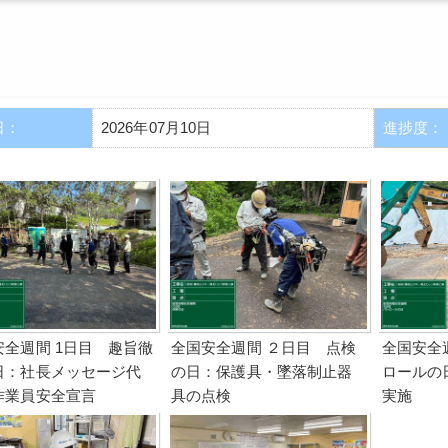
日：
2026年07月10日
進捗度：
安全週間 1日目 趣旨徹
全国安全週間 ２日目 点検
全国安全
日：社長メッセージ代
の日：保護具・墜落制止器
ロールの
作業員安全宣言
具の点検
実施