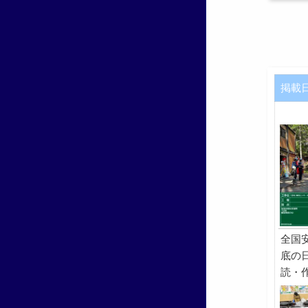
掲載
全国
底の
読・