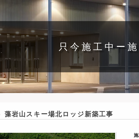
只今施工中ー施
）藻岩山スキー場北ロッジ新築工事
施