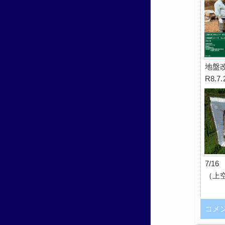
地盤
R8.7.
7/1
（上空
コメ