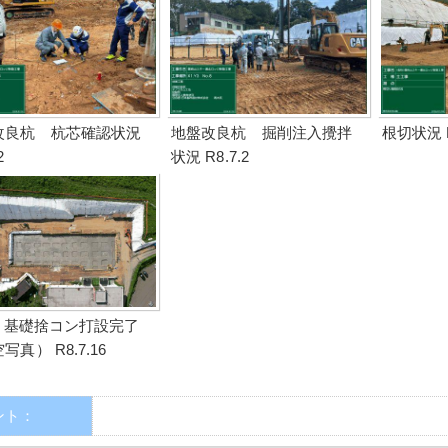
改良杭 杭芯確認状況
地盤改良杭 掘削注入攪拌
根切状況 R
2
状況 R8.7.2
6 基礎捨コン打設完了
写真） R8.7.16
ント：