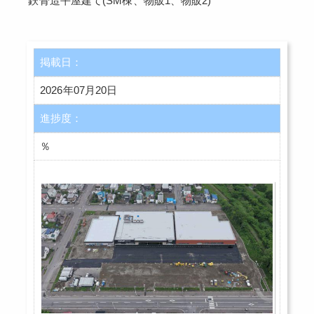
鉄骨造平屋建て(SM棟、物販1、物販2)
掲載日：
2026年07月20日
進捗度：
％