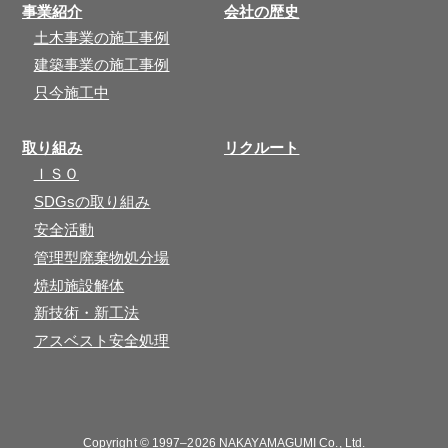
事業紹介
会社の歴史
土木事業の施工事例
建築事業の施工事例
只今施工中
取り組み
リクルート
ＩＳＯ
SDGsの取り組み
安全活動
管理型廃棄物処分場
焼却施設解体
新技術・新工法
アスベスト安全処理
Copyright © 1997–2026
NAKAYAMAGUMI Co., Ltd.