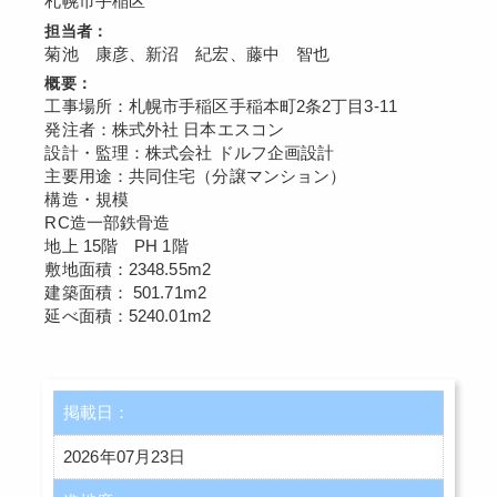
札幌市手稲区
担当者：
菊池 康彦、新沼 紀宏、藤中 智也
概要：
工事場所：札幌市手稲区手稲本町2条2丁目3-11
発注者：株式外社 日本エスコン
設計・監理：株式会社 ドルフ企画設計
主要用途：共同住宅（分譲マンション）
構造・規模
RC造一部鉄骨造
地上 15階 PH 1階
敷地面積：2348.55m2
建築面積： 501.71m2
延べ面積：5240.01m2
掲載日：
2026年07月23日