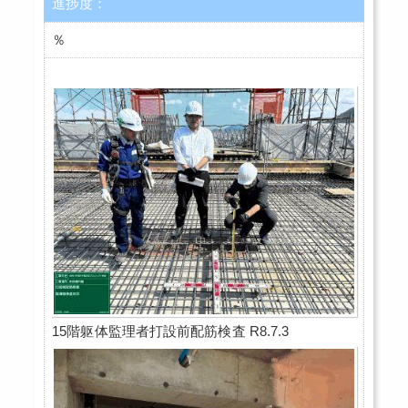
進捗度：
％
15階躯体監理者打設前配筋検査 R8.7.3