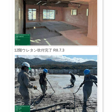
12階ウレタン吹付完了 R8.7.3