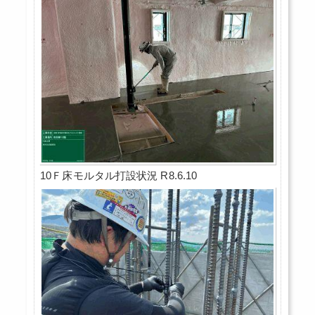
10Ｆ床モルタル打設状況 R8.6.10