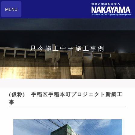
MENU
只今施工中ー施工事例
(仮称) 手稲区手稲本町プロジェクト新築工
事