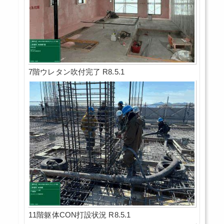
7階ウレタン吹付完了 R8.5.1
11階躯体CON打設状況 R8.5.1