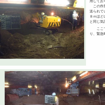
用してお
この作業
送られて
８ｍほど
と同じ気
ここでの事故を想定しての、救護避難訓練などを行ってお
り、緊急