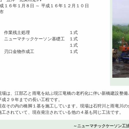
成１６年１月８日 ～ 平成１６年１２月１０日
市
工 作業残土処理 １式
 ニューマチックケーソン基礎工 １式
脚躯体工 １式
作工 刃口金物作成工 １式
平成２９年までの長い工程です。
在その内の橋脚１基を施工しています。現場は石狩川と雨竜川の
施工されていて、現在発注されている他の４基も同じ工法です。
～ニューマチックケーソン工