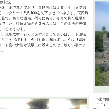
掘削状況
８ｍまで進んでおり、最終的には１５．６ｍまで掘
コンクリート約5,400tを沈下させていきます。実際現
で見て、色々な設備が周りにあり、今まで見た現場と
象でした。請負金額の約３分の１は、この工法の設備
ているそうです。
が、現場取材へ行くと必ずと言って良いほど、下請職
の注目を浴びます。今回も例に漏れず…。やはり普段
メット姿の女性が現場に出没するのは、珍しい事のよ
…。
○函内
ここが、