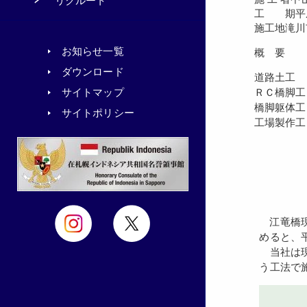
リクルート
工 期
平
施工地
滝川
お知らせ一覧
概 要
ダウンロード
道路土
ＲＣ橋脚工
サイトマップ
橋
サイトポリシー
工場製
江竜橋現場は、江部乙と雨竜を結ぶ現江竜橋の老朽化に伴い新橋建設整備として、新橋完成までに平成２３年、旧橋解体まで含
めると、
当社は現
う工法で