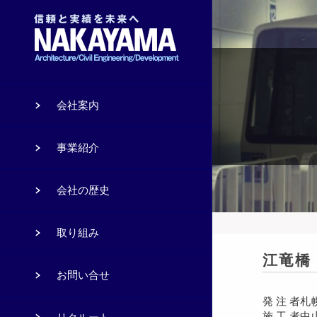
会社案内
事業紹介
会社の歴史
取り組み
江竜橋
お問い合せ
発 注 者
札
施 工 者
中