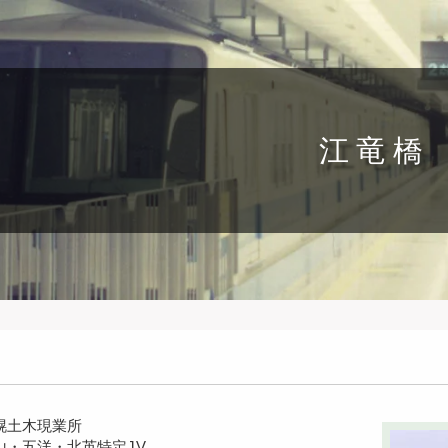
江竜橋
幌土木現業所
山・五洋・北英特定JV