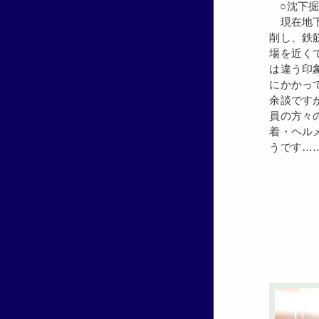
○沈下
現在地下
削し、鉄筋
場を近く
は違う印
にかかっ
余談です
員の方々
着・ヘル
うです…