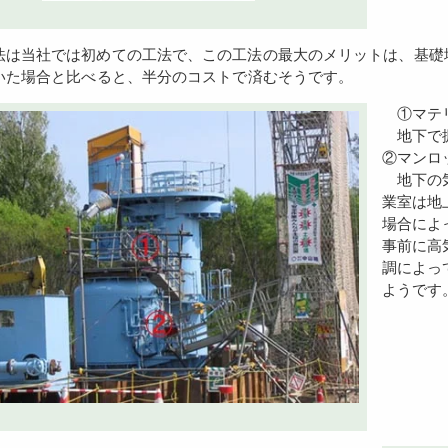
いた場合と比べると、半分のコストで済むそうです。
①マ
地下で掘
②マンロ
地下の気
業室は地
場合によ
事前に高
調によっ
ようです