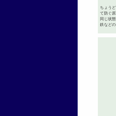
ちょうど
て防ぐ原
同じ状態
鉄などの