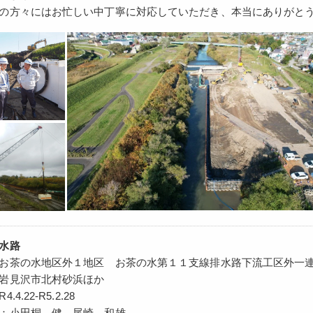
の方々にはお忙しい中丁寧に対応していただき、本当にありがと
水路
お茶の水地区外１地区 お茶の水第１１支線排水路下流工区外一
岩見沢市北村砂浜ほか
4.22-R5.2.28
：小田桐 健、尾崎 和雄