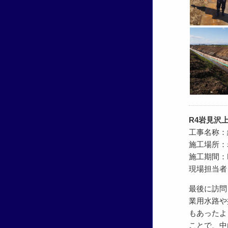
R4岩見沢
工事名称：
施工場所：
施工期間：R4.
現場担当者
最後に訪問
業用水路や
もあったよ
ことで、中