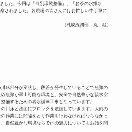
きました。今回は「当別環境整備」、「お茶の水排水
視察されました。各現場の皆さんにはお忙しい中丁寧に
（札幌総務部 丸 猛）
の川床部分が変状し、段差が発生していることで魚類の
ため魚類が遡上可能な環境と、安全で自然豊かな親水空
を整備するための親水護岸工事となっています。
所の川床と法面にブロックを敷設していきます。大雨の
での作業には間隔をとり作業を行わなければならなかっ
と、自然豊かな環境ならではの魅力についてもお話を聞