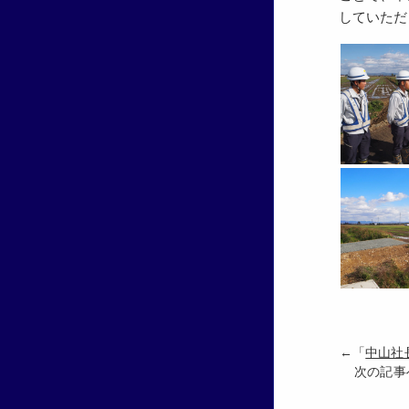
していただ
←「
中山社
次の記事