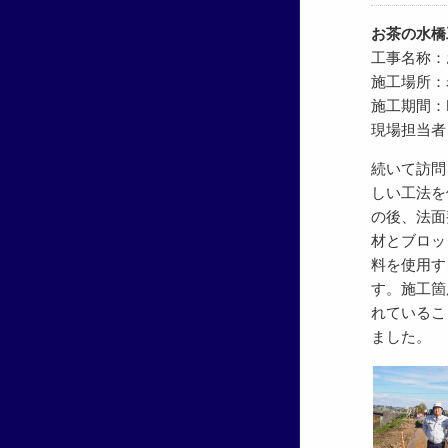
お茶の水橋
工事名称：
施工場所：
施工期間：R4.
現場担当者
続いて訪問
しい工法を
の後、法面
材とブロッ
料を使用す
す。施工箇
れているこ
ました。