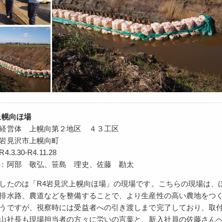
上幌向ほ場
経営体 上幌向第２地区 ４３工区
岩見沢市上幌向町
3.30-R4.11.28
：阿部 敬弘、笹島 理史、佐藤 勘太
したのは「R4岩見沢上幌向ほ場」の現場です。こちらの現場は、ほ
排水路、農道などを整備することで、より生産性の高い農地をつ
うですが、視察時には受益者への引き渡しまで完了しており、取
山社長も現場担当者の方々に労いの言葉と、新入社員の佐藤さん