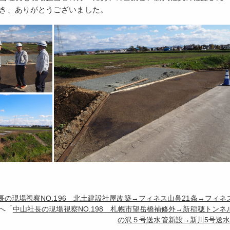
き、ありがとうございました。
長の現場視察NO.196 北土建設社屋改築→フィネス山鼻21条→フィ
へ「
中山社長の現場視察NO.198 札幌市望岳橋補修外→新稲穂トン
の沢５号送水管新設→新川5号送