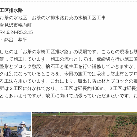
工区排水路
お茶の水地区 お茶の水排水路お茶の水橋工区工事
岩見沢市幌向町
6.24-R5.3.15
：鉢呂 恭平
したのは「お茶の水橋工区排水路」の現場です。こちらの現場も
使って施工しています。施工の流れとしては、仮締切を行い施工
整形とブロック敷設、捨石工と植生工を行い補修していきますが
クは別になっているところを、今回の施工では吸出し防止材とブ
る工法を用いています。これにより、吸出し防止材とブロックの
所は２工区に分かれており、１工区は延長約400ｍ、２工区は延長
とも多いようですが、竣工に向けて頑張っていただきたいです。