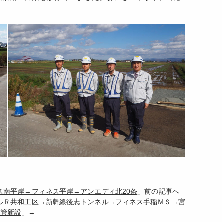
ネス南平岸→フィネス平岸→アンエディ北20条
」前の記事へ
ネルＲ共和工区→新幹線後志トンネル→フィネス手稲ＭＳ→宮
水管新設
」→