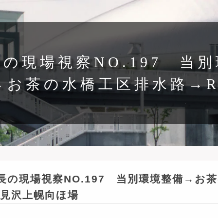
の現場視察NO.197 当
→お茶の水橋工区排水路→R
長の現場視察NO.197 当別環境整備→お
岩見沢上幌向ほ場