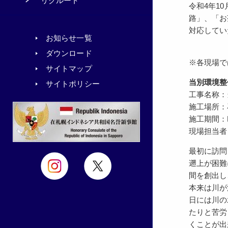
リクルート
令和4年1
路」、「お
対応してい
お知らせ一覧
ダウンロード
※各現場で
サイトマップ
当別環境整
サイトポリシー
工事名称：
施工場所：
施工期間：R4.
現場担当者
最初に訪問
遡上が困難
間を創出し
本来は川が
日には川の
たりと苦労
くことが出