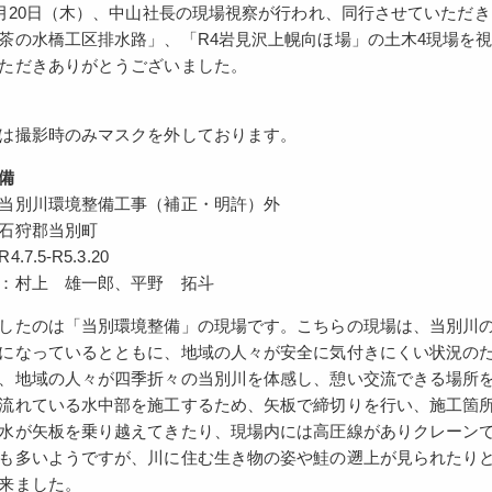
0月20日（木）、中山社長の現場視察が行われ、同行させていただ
茶の水橋工区排水路」、「R4岩見沢上幌向ほ場」の土木4現場を
ただきありがとうございました。
は撮影時のみマスクを外しております。
備
当別川環境整備工事（補正・明許）外
石狩郡当別町
7.5-R5.3.20
：村上 雄一郎、平野 拓斗
したのは「当別環境整備」の現場です。こちらの現場は、当別川
になっているとともに、地域の人々が安全に気付きにくい状況の
、地域の人々が四季折々の当別川を体感し、憩い交流できる場所
流れている水中部を施工するため、矢板で締切りを行い、施工箇
水が矢板を乗り越えてきたり、現場内には高圧線がありクレーン
も多いようですが、川に住む生き物の姿や鮭の遡上が見られたり
来ました。