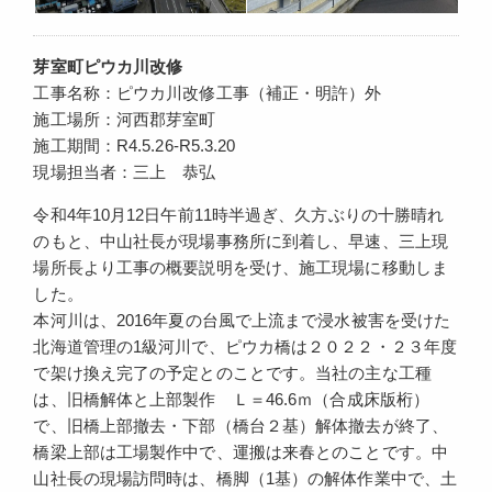
芽室町ピウカ川改修
工事名称：ピウカ川改修工事（補正・明許）外
施工場所：河西郡芽室町
施工期間：R4.5.26-R5.3.20
現場担当者：三上 恭弘
令和4年10月12日午前11時半過ぎ、久方ぶりの十勝晴れ
のもと、中山社長が現場事務所に到着し、早速、三上現
場所長より工事の概要説明を受け、施工現場に移動しま
した。
本河川は、2016年夏の台風で上流まで浸水被害を受けた
北海道管理の1級河川で、ピウカ橋は２０２２・２３年度
で架け換え完了の予定とのことです。当社の主な工種
は、旧橋解体と上部製作 Ｌ＝46.6ｍ（合成床版桁）
で、旧橋上部撤去・下部（橋台２基）解体撤去が終了、
橋梁上部は工場製作中で、運搬は来春とのことです。中
山社長の現場訪問時は、橋脚（1基）の解体作業中で、土