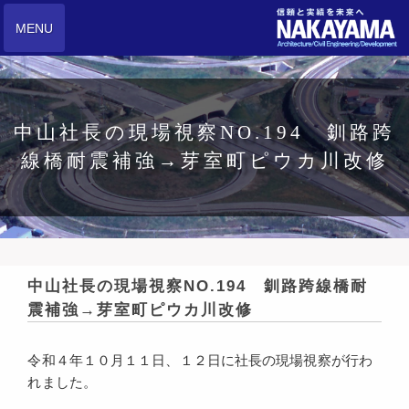
MENU
中山社長の現場視察NO.194 釧路跨
線橋耐震補強→芽室町ピウカ川改修
中山社長の現場視察NO.194 釧路跨線橋耐
震補強→芽室町ピウカ川改修
令和４年１０月１１日、１２日に社長の現場視察が行わ
れました。