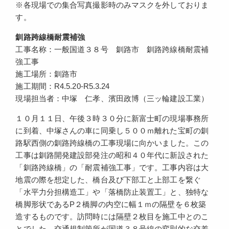
※各現場での集合写真撮影時のみマスクを外しておりま
す。
釧路跨線橋耐震補強
工事名称：一般国道３８号 釧路市 釧路跨線橋耐震補
強工事
施工場所：釧路市
施工期間：R4.5.20-R5.3.24
現場担当者：中塚 仁孝、濱田政博（三ッ輪建設工業）
１０月１１日、午後３時３０分に新富士町の現場事務所
に到着、中塚さんの車に同乗し５００ｍ離れた宝町の釧
路駅西側の釧路跨線橋の工事現場に向かいました。この
工事は釧路開発建設部発注の昭和４０年代に新設された
「釧路跨線橋」の「耐震補強工事」です。工事内容は大
地震の際を想定した、橋台及び下部工と上部工を繋ぐ
「水平力分担構造工」や「落橋防止装置工」と、独特な
橋脚形状であるP２橋脚の内空に幅１ｍの隔壁を６枚築
造するものです。訪問時には隔壁２枚目を施工中とのこ
とでした。交通規制箇所が国道３８号線の変則的な交差