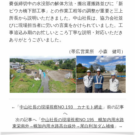
嚢仮締切中の水没部の解体方法・搬出運搬路並びに「新
ピウカ橋下部工事」との作業工程等の調整が重要と三上
所長から説明いただきました。中山社長は、協力会社並
びに現場担当者に労いの言葉をかけられていました。工
事追込み期のお忙しいところ丁寧な説明・対応いただき
ありがとうございました。
（帯広営業所 小森 健司）
←「
中山社長の現場視察NO.193 カナモト網走
」前の記事
へ
次の記事へ「
中山社長の現場視察NO.195 幌加内用水路
東栄南外→幌加内用水路高台線外→尾白利加ダム補修
」→