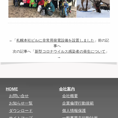
←「
札幌本社ビルに非常用発電設備を設置しました
」前の記
事へ
次の記事へ「
新型コロナウイルス感染者の発生について
」
→
HOME
会社案内
お問い合せ
会社概要
お知らせ一覧
企業倫理行動規範
ダウンロード
個人情報保護
サイトマップ
一般事業主行動計画