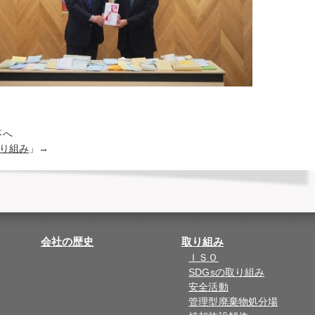
事へ
取り組み
」→
会社の歴史
取り組み
ＩＳＯ
SDGsの取り組み
安全活動
管理型廃棄物処分場