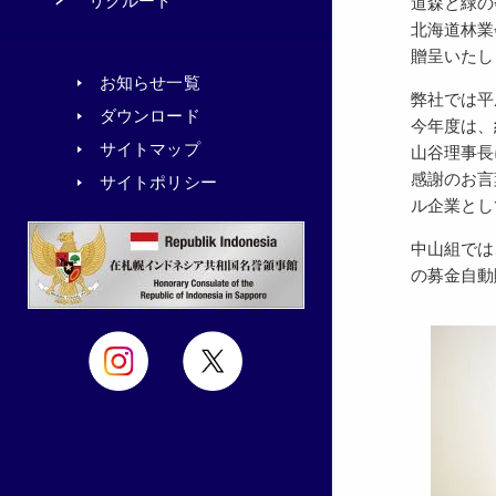
リクルート
道森と緑の
北海道林業
贈呈いたし
お知らせ一覧
弊社では平
ダウンロード
今年度は、
サイトマップ
山谷理事長
感謝のお言
サイトポリシー
ル企業とし
中山組では
の募金自動