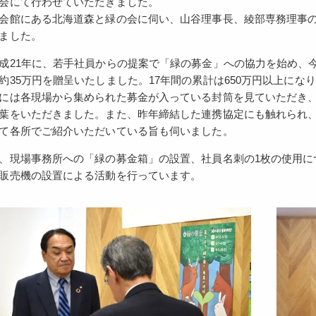
会にて行わせていただきました。
会館にある北海道森と緑の会に伺い、山谷理事長、綾部専務理事
ました。
成21年に、若手社員からの提案で「緑の募金」への協力を始め、今
約35万円を贈呈いたしました。17年間の累計は650万円以上にな
には各現場から集められた募金が入っている封筒を見ていただき
葉をいただきました。また、昨年締結した連携協定にも触れられ
て各所でご紹介いただいている旨も伺いました。
、現場事務所への「緑の募金箱」の設置、社員名刺の1枚の使用に
販売機の設置による活動を行っています。