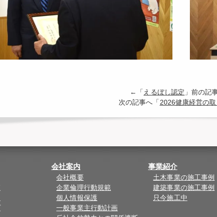
←「
えるぼし認定
」前の記
次の記事へ「
2026健康経営の
会社案内
事業紹介
会社概要
土木事業の施工事例
覧
企業倫理行動規範
建築事業の施工事例
ド
個人情報保護
只今施工中
プ
一般事業主行動計画