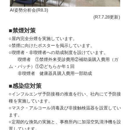
AI姿勢分析会(R8.3)
(R7.7.28更新)
■禁煙対策
○屋内完全分煙を実施しています。
○禁煙に向けたポスターを掲示しています。
○喫煙者・非喫煙者への助成制度を設けています。
喫煙者 ①禁煙外来受診費用②補助薬購入費用（ガ
ム・パッチ）①②どちらか年１回
非喫煙者 健康器具購入費用一部助成
■感染症対策
○インフルエンザ予防接種の推進を行い、社内にて予防接
種を実施しています。
○マスク・アルコール消毒及び非接触検温器を設置してい
ます。
○定期的な換気の実施と、事務所内に加湿空気清浄機を設
置しています。