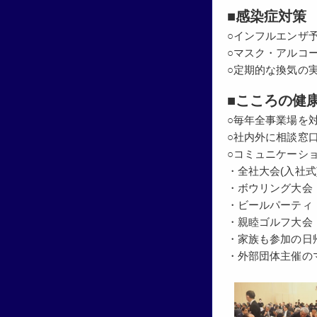
■感染症対策
○インフルエンザ
○マスク・アルコ
○定期的な換気の
■こころの健
○毎年全事業場を
○社内外に相談窓
○コミュニケーシ
・全社大会(入社式
・ボウリング大会
・ビールパーティ
・親睦ゴルフ大会
・家族も参加の日
・外部団体主催の