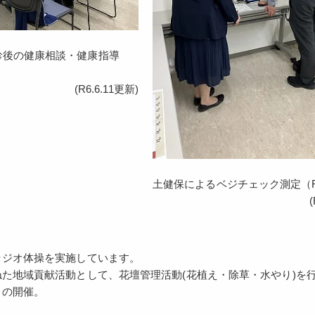
診後の健康相談・健康指導
(R6.6.11更新)
土健保によるベジチェック測定（R
ラジオ体操を実施しています。
ねた地域貢献活動として、花壇管理活動(花植え・除草・水やり)を
トの開催。