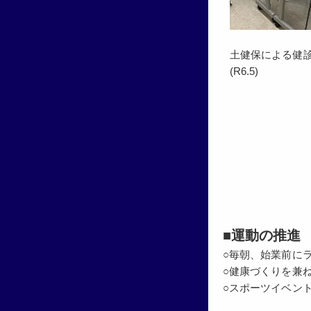
土健保による健
(R6.5)
■運動の推進
○毎朝、始業前に
○健康づくりを兼
○スポーツイベン