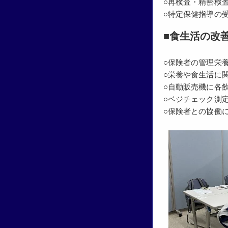
○再検査・精密検
○特定保健指導の
■食生活の改
○保険者の管理栄
○栄養や食生活に
○自動販売機に各
○ベジチェック測
○保険者との協働