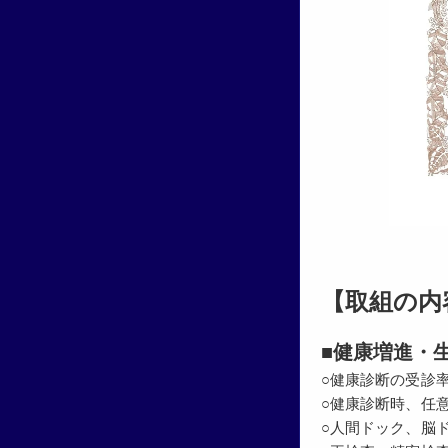
【取組の内
■健康増進・
○健康診断の受診
○健康診断時、任
○人間ドック、脳