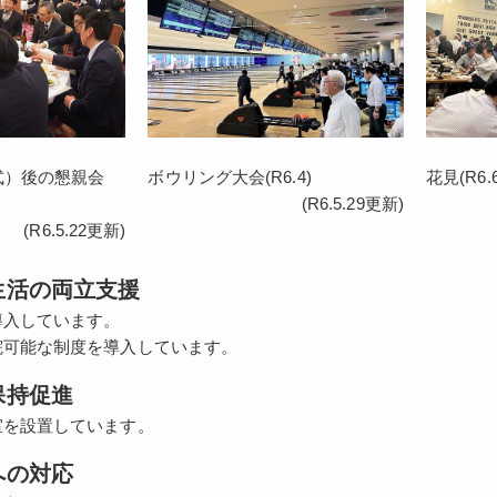
式）後の懇親会
ボウリング大会(R6.4)
花見(R6.6
(R6.5.29更新)
(R6.5.22更新)
生活の両立支援
導入しています。
院可能な制度を導入しています。
保持促進
室を設置しています。
への対応