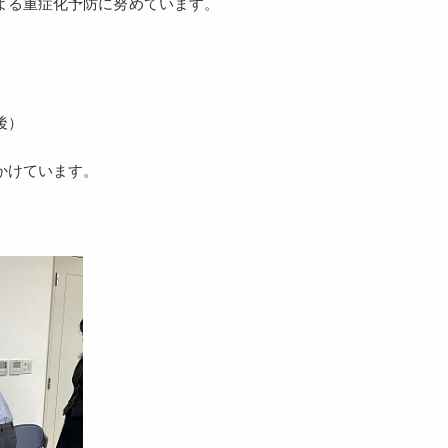
よる重症化予防に努めています。
後）
かけています。