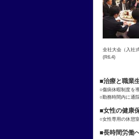
全社大会（入社
(R6.4)
■治療と職業
○傷病休暇制度を
○勤務時間内に通
■女性の健康
○女性専用の休憩
■長時間労働