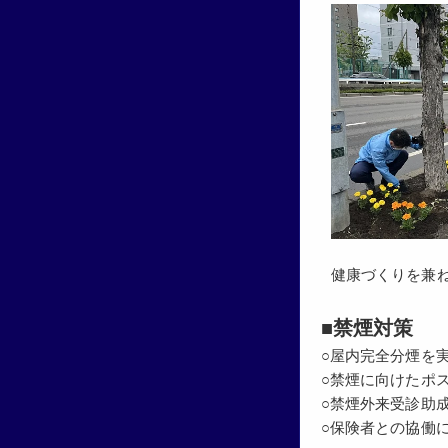
健康づくりを兼ねた
■禁煙対策
○屋内完全分煙を
○禁煙に向けたポ
○禁煙外来受診助
○保険者との協働