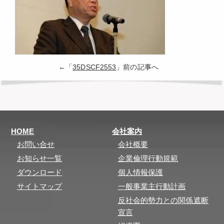
←「
35DSCF2553
」前の記事へ
HOME
会社案内
お問い合せ
会社概要
お知らせ一覧
企業倫理行動規範
ダウンロード
個人情報保護
サイトマップ
一般事業主行動計画
反社会的勢力との関係遮断
宣言