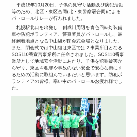
平成18年10月20日、子供の見守り活動及び防犯活動
等のため、北区・東区合同(北・東警察署合同)による
パトロールリレーが行われました。
札幌駅北口を出発し、創成川周辺を青色回転灯装備
車や防犯ボランティア、警察署員がパトロールし、最
終到着地点となる中山組が閉会式会場となりました。
また、閉会式では中山組は東区では２事業所目となる
SOS110番宣言事業所に任命されました。SOS110番事
業所として地域安全活動にあたり、子供を犯罪被害か
ら守り、東区を犯罪や事故のない安全で安心な街にす
るための活動に取組んでいきたいと思います。防犯ボ
ランティアの皆様、寒い中のパトロールお疲れ様でし
た。