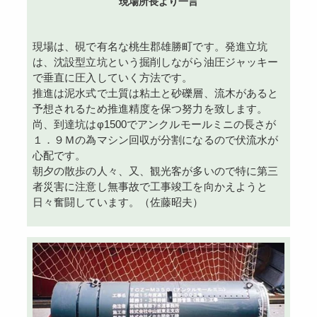
現場所長より一言
現場は、硯で有名な桃生郡雄勝町です。発進立坑
は、沈設型立坑という掘削しながら油圧ジャッキー
で垂直に圧入していく方法です。
推進は泥水式で土質は粘土と砂礫層、流木があると
予想されるため推進精度を保つ努力を致します。
尚、到達坑はφ1500でアンクルモールミニの長さが
１．９Ｍの為マシン回収が分割になるので伏流水が
心配です。
朝夕の散歩の人々、又、観光客が多いので特に第三
者災害に注意し無事故で工事竣工を向かえようと
日々奮闘しています。
（佐藤昭夫）