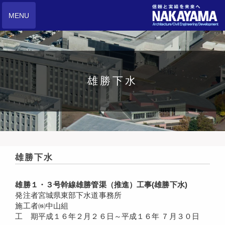
MENU
雄勝下水
雄勝下水
雄勝１・３号幹線雄勝管渠（推進）工事(雄勝下水)
発注者
宮城県東部下水道事務所
施工者
㈱中山組
工 期
平成１６年２月２６日～平成１６年 ７月３０日