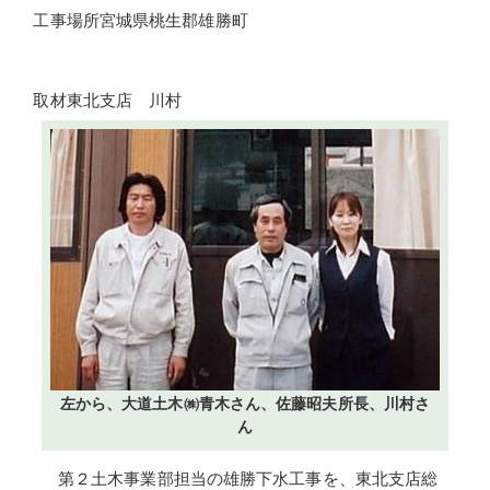
工事場所
宮城県桃生郡雄勝町
取材
東北支店 川村
左から、大道土木㈱青木さん、佐藤昭夫所長、川村さ
ん
第２土木事業部担当の雄勝下水工事を、東北支店総