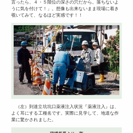
言ったら、４・５階位の深さの穴だから。落ちないよ
うに気を付けて！」。想像も出来ないまま現場に着き
覗いてみて、なるほど実感です！！
（左）到達立坑坑口薬液注入状況『薬液注入』は、
よく耳にする工種名です。実際に見学して、地道な作
業に驚かされました。