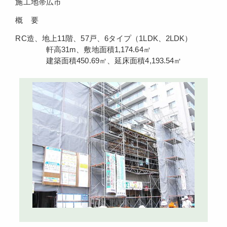
施工地
帯広市
概 要
RC造、地上11階、57戸、6タイプ（1LDK、2LDK）
軒高31m、敷地面積1,174.64㎡
建築面積450.69㎡、延床面積4,193.54㎡