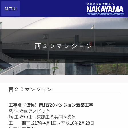
MENU
西２０マンション
西２０マンション
工事名
（仮称）南1西20マンション新築工事
発 注 者
㈱アスビック
施 工 者
中山・東建工業共同企業体
工 期
平成17年4月1日～平成18年2月28日