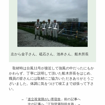
左から金子さん、砥石さん、池本さん、船木所長
取材時は台風11号が接近して強風の中だったにもか
かわらず、丁寧に説明して頂いた船木所長をはじめ、
職員の皆さんには取材にご協力いただきありがとうご
ざいました。体調に気をつけて竣工まで頑張って下さ
い。
←「
道立視覚障がい寄宿舎
」前の記事へ
次の記事へ「
江別登満別排水路
」→