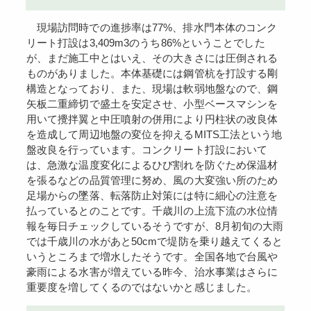
現場訪問時での進捗率は77%、排水門本体のコンク
リート打設は3,409m3のうち86%ということでした
が、まだ施工中とはいえ、その大きさには圧倒される
ものがありました。本体基礎には鋼管杭を打設する剛
構造となっており、また、現場は軟弱地盤なので、鋼
矢板二重締切で盛土を安定させ、小型ベースマシンを
用いて攪拌翼と中圧噴射の併用により円柱状の改良体
を造成して周辺地盤の変位を抑えるMITS工法という地
盤改良を行っています。コンクリート打設において
は、急激な温度変化によるひび割れを防ぐため保温材
を張るなどの品質管理に努め、風の大変強い所のため
足場からの墜落、転落防止対策には特に細心の注意を
払っているとのことです。千歳川の上流下流の水位情
報を毎日チェックしているそうですが、8月初旬の大雨
では千歳川の水があと50cmで堤防を乗り越えてくると
いうところまで増水したそうです。全国各地で台風や
豪雨による水害が増えている昨今、治水事業はさらに
重要度を増してくるのではないかと感じました。