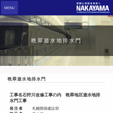
MENU
晩翠遊水地排水門
晩翠遊水地排水門
工事名
石狩川改修工事の内 晩翠地区遊水地排
水門工事
発注者
札幌開発建設部