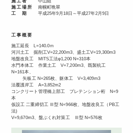
施工者
中山組
施工場所
南幌町晩翠
工 期
平成25年9月18日～平成27年2月9日
工事概要
施工延長 L=140.0ｍ
河川土工 掘削工V=22,200m3、盛土工V=19,300m3
地盤改良工 MITS工法φ1,200 N=310本
水門本体工 作業土工 V=7,200m3、既製杭工
N=161本、
矢板工 N=265枚、躯体工 V=3,409m3
法覆護岸工 A=3,852m2
コンクリート管理橋上部工 プレテンション桁 N=9
本
仮設工 二重締切工 Ⅲ型 N=966枚、地盤改良工（PB工
法)
V=9,670m3、盤ぶくれ対策工 Ⅲ型 N=576枚