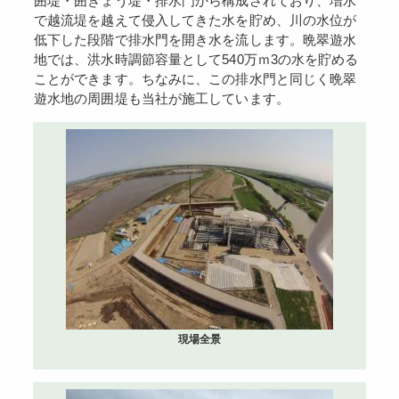
囲堤・囲ぎょう堤・排水門から構成されており、増水
で越流堤を越えて侵入してきた水を貯め、川の水位が
低下した段階で排水門を開き水を流します。晩翠遊水
地では、洪水時調節容量として540万ｍ3の水を貯める
ことができます。ちなみに、この排水門と同じく晩翠
遊水地の周囲堤も当社が施工しています。
現場全景