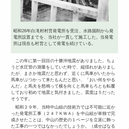
昭和26年白滝村村営発電所を受注、水路掘削から発
電所設置までを、当社が一貫して施工した。当発電
所は現在も村営として発電を続けている。
この年に第一回目の十勝沖地震がありました。ちょ
うど水圧管の測量をしていた時で、縦揺れがありまし
たが、まさか地震だと思わず、近くに馬車がいたから
馬車がぶつかって来たもんだと思い、「おい何をやる
んだ」と馬夫を怒鳴って横を向くと馬車もろとも転覆
しており初めて地震と気付きました。震度は５だった
そうです。
昭和２９年、当時中山組の技術力では不可能に近か
った発電所工事（２４７ＫＷＡ）を中山組が単独で完
成させたことは、中山の歴史の１ページを立派に飾っ
た工事の一つではなかったでしょうか。（成せばなる