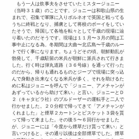
もう一人は炊事夫をさせていたミスタージョニー
（当時３１歳）のことです。ジョニーは和歌山県の生
まれで、召集で軍隊に入りボルネオで英国と戦ってる
うちに終戦となり、捕虜として将校のボーイをしてい
たそうで、帰国して各地を転々として千歳の現場に辿
り着いたのだそうです。現場は１１月〜３月の間は工
事中止になる為、冬期間は大曲〜北広島〜千歳のルー
トで行く事になります。ちょうどその頃、朝鮮動乱が
勃発して、千歳駐留の米兵が朝鮮に派兵されて行きま
した。行く時は弾丸道路（３６号線）を通って行った
のだから、帰りも通れるものとジープで現場に突っ込
んで身動き出来なくなる米兵が多く、それを助けるた
めに私はジョニーを呼んで「ジョニー、アメチャンが
あずっているから助けて来い」と言い、ジョニーとＤ
２（キャタピラ社）のブルドーザーの運転手と二人で
行かせました。２０分程で帰ってきて「アメチャンが
くれました」と煙草２カートンとビスケット３袋を貰
って帰って来ました。その後５〜６回行かせました
が、ジョニーには「今度から煙草だけ貰って来い」と
言いつけると、その通り以後は全部煙草でした。煙草