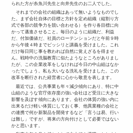
られた方が糸魚川先生と向井先生のお二人でした。
それまでの会社の組織はあって無いようなものでし
た。まず会社自体の目標と方針を定め組織（縦割り方
式で各部の競争力を競い合わせる）を作り各目標に向
かって邁進させること。毎日のように組織だ、利益
だ、付加価値だ、社員のローテンションだと午前９時
から午後４時までビッシリと講義を受けました。これ
だけ毎日同じ事を教われば自然に覚えざるを得ませ
ん。戦時中の洗脳教育に似たようなところがありまし
たが、この企業改革をしなければ今日の中山組はなか
ったでしょう。私も大いなる洗礼を受けました。この
改革を断行された経営者に心から敬意を表します。
最近では、公共事業も年々減少傾向にあり、特に中
山組のような官庁依存度の強い会社ほど受注に大きな
影響を及ぼす傾向にあります。会社の体質の強い内に
出来るだけ軽い体質にしておく事、他異業種の会社と
の連携で何か新製品を開発するなど「言うは易、行い
は難し」ですが、将来の方向付けとして必要ではない
かと思います。