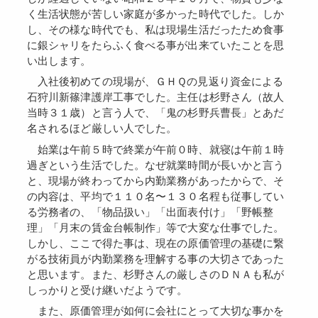
く生活状態が苦しい家庭が多かった時代でした。しか
し、その様な時代でも、私は現場生活だったため食事
に銀シャリをたらふく食べる事が出来ていたことを思
い出します。
入社後初めての現場が、ＧＨＱの見返り資金による
石狩川新篠津護岸工事でした。主任は杉野さん（故人
当時３１歳）と言う人で、「鬼の杉野兵曹長」とあだ
名されるほど厳しい人でした。
始業は午前５時で終業が午前０時、就寝は午前１時
過ぎという生活でした。なぜ就業時間が長いかと言う
と、現場が終わってから内勤業務があったからで、そ
の内容は、平均で１１０名〜１３０名程も従事してい
る労務者の、「物品扱い」「出面表付け」「野帳整
理」「月末の賃金台帳制作」等で大変な仕事でした。
しかし、ここで得た事は、現在の原価管理の基礎に繋
がる技術員が内勤業務を理解する事の大切さであった
と思います。また、杉野さんの厳しさのＤＮＡも私が
しっかりと受け継いだようです。
また、原価管理が如何に会社にとって大切な事かを