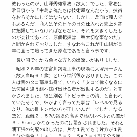
教わったのが、山澤秀雄常務（故人）でした、常務は
常日頃から「中島よ俺たちは技術屋なんだから、技術
をおろそかにしてはならない。しかし、反面は商人で
もあるんだ。商人はその日その日の仕入れと売上を常
に把握していなければならない。それを大きくしたも
のが会社であって、原価把握は一番大切な事なのだ」
と聞かされておりました。すなわちこれが中山組が長
年に亘って培ってきた原点であると言う事です。
長い間ですから色々な方との出逢いがありました。
昭和２６年の徳富川築堤工事の現場に大塚清一さん
（故人当時６１歳）という世話役がおりました。この
人は昔のタコ部屋出身で、いわく「タコで偉くなるに
は何回も違う組へ逃げ出せる者が出世するのだ」と聞
かされました。彼は別名「トビッチョの清」と言われ
ていたそうで、彼がよく言ってた事は「レベルで見る
より、俺の目トンボの方が正しいんだ」でした。なる
ほど、距離２．５?の築堤の高さで私のレベルとの差が
３．５cmしかなかったのには驚かされました。それと
隅丁張の勾配の出し方は、片方１割でもう片方が１割
５分の場合「１＋１．５＝２．５×７＝１割７分５厘」