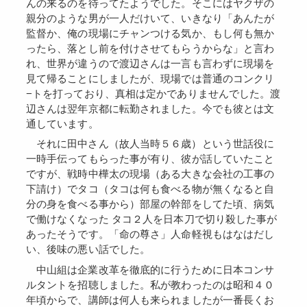
んの来るのを待ってたようでした。そこにはヤクザの
親分のような男が一人だけいて、いきなり「あんたが
監督か、俺の現場にチャンつける気か、もし何も無か
ったら、落とし前を付けさせてもらうからな」と言わ
れ、世界が違うので渡辺さんは一言も言わずに現場を
見て帰ることにしましたが、現場では普通のコンクリ
−トを打っており、真相は定かでありませんでした。渡
辺さんは翌年京都に転勤されました。今でも彼とは文
通しています。
それに田中さん（故人当時５６歳）という世話役に
一時手伝ってもらった事が有り、彼が話していたこと
ですが、戦時中樺太の現場（ある大きな会社の工事の
下請け）でタコ（タコは何も食べる物が無くなると自
分の身を食べる事から）部屋の幹部をしてた頃、病気
で働けなくなった タコ２人を日本刀で切り殺した事が
あったそうです。「命の尊さ」人命軽視もはなはだし
い、後味の悪い話でした。
中山組は企業改革を徹底的に行うために日本コンサ
ルタントを招聴しました。私が教わったのは昭和４０
年頃からで、講師は何人も来られましたが一番長くお