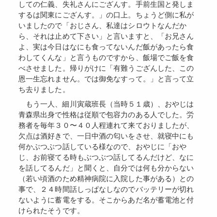
しての仁義、失礼さんにござんす。手前生国と発しま
するは関東にござんす。」の口上。ちょうど側に私が
いましたので「おじさん、私達はシロウトなんだか
ら、それは止めて下さい」と言いますと、「お兄さん
よ、実は今日はなにも食ってないんだ飯があったら食
わしてくんな」と言うものですから、飯場でご飯を食
べさせました。帰りがけに「有難うござんした、この
恩一生忘れません。では御免なすって。」と言って立
ち去りました。
もう一人、細川寅蔵班長（当時５１歳）、おやじは
青森県出身で性格は従順で包容力のある人でした。労
務者を毎年３０〜４０人程連れて来ておりましたが、
欠点は酒好きで、一日中酒の匂いをさせ、就寝中にも
何かぶつぶつ話している様なので、おやじに「おや
じ、お前寝てる時もぶつぶつ話してるんだけど、なに
を話してるんだ」と聞くと、自分では何も分からない
（若い頃酒のため精神病院に入院した事がある）との
事で、２４時間話しっぱなしなのでバッテリーが切れ
ないように蓄電をする。そこからあだ名が蓄電池と付
けられたそうです。