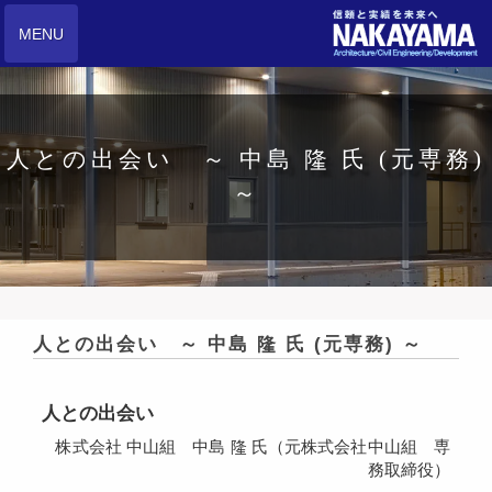
MENU
人との出会い ～ 中島 隆 氏 (元専務)
～
人との出会い ～ 中島 隆 氏 (元専務) ～
人との出会い
株式会社 中山組 中島 隆 氏（元株式会社中山組 専
務取締役）