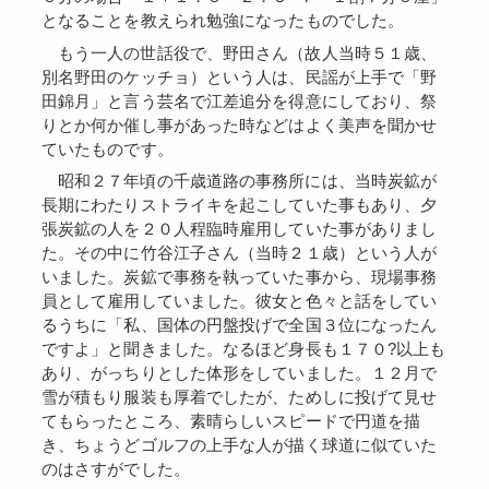
となることを教えられ勉強になったものでした。
もう一人の世話役で、野田さん（故人当時５１歳、
別名野田のケッチョ）という人は、民謡が上手で「野
田錦月」と言う芸名で江差追分を得意にしており、祭
りとか何か催し事があった時などはよく美声を聞かせ
ていたものです。
昭和２７年頃の千歳道路の事務所には、当時炭鉱が
長期にわたりストライキを起こしていた事もあり、夕
張炭鉱の人を２０人程臨時雇用していた事がありまし
た。その中に竹谷江子さん（当時２１歳）という人が
いました。炭鉱で事務を執っていた事から、現場事務
員として雇用していました。彼女と色々と話をしてい
るうちに「私、国体の円盤投げで全国３位になったん
ですよ」と聞きました。なるほど身長も１７０?以上も
あり、がっちりとした体形をしていました。１２月で
雪が積もり服装も厚着でしたが、ためしに投げて見せ
てもらったところ、素晴らしいスピードで円道を描
き、ちょうどゴルフの上手な人が描く球道に似ていた
のはさすがでした。