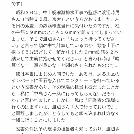
です）
昭和３６年、中士幌灌漑排水工事の監督に渡辺時男
さん（当時２５歳、京大）という方がおりました。あ
る日の落差工の鉄筋検査当日に気付いたのですが、柱
の主筋１９mmのところ１６mmで組立ててしまってい
ました。そこで渡辺さんは「ちょっと待ってくださ
い」と言って頭の中で計算しているのか、頭を上下に
振って５分ほどして「解かりました９mm鉄筋を２本
結束して主筋に抱かせてください」と言われ時は「暗
算でなー、頭が良いな」と関心させられたものです。
彼は本当にまじめ人間でした。ある日、ある工区の
インバートに玉石を入れてコンクリートを打っている
という投書があり、その現場の担当も彼だったことか
ら、私に「中島さん一緒に行ってもらえないだろう
か」と言われました。しかし、私は「同業者の現場に
行くのはまずいよ、渡辺さん１人で行っておいでよ」
と固辞しましたが、どうしてもと頼み込まれ仕方なく
一緒に行くことにしました。
投書の件はその現場の担当者も知っており、渡辺さ