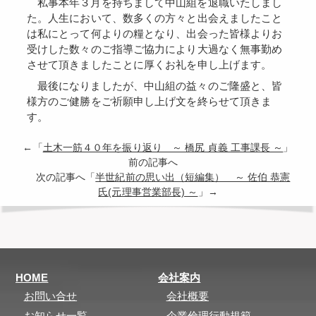
私事本年３月を持ちまして中山組を退職いたしまし
た。人生において、数多くの方々と出会えましたこと
は私にとって何よりの糧となり、出会った皆様よりお
受けした数々のご指導ご協力により大過なく無事勤め
させて頂きましたことに厚くお礼を申し上げます。
最後になりましたが、中山組の益々のご隆盛と、皆
様方のご健勝をご祈願申し上げ文を終らせて頂きま
す。
←「
土木一筋４０年を振り返り ～ 橋尻 貞義 工事課長 ～
」
前の記事へ
次の記事へ「
半世紀前の思い出（短編集） ～ 佐伯 恭憲
氏(元理事営業部長) ～
」→
HOME
会社案内
お問い合せ
会社概要
お知らせ一覧
企業倫理行動規範