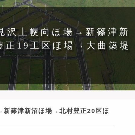
5岩見沢上幌向ほ場→新篠津新
豊正19工区ほ場→大曲築堤
場→新篠津新沼ほ場→北村豊正20区ほ