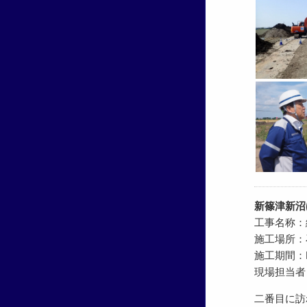
新篠津新沼
工事名称：
施工場所：
施工期間：R5.
現場担当者
二番目に訪