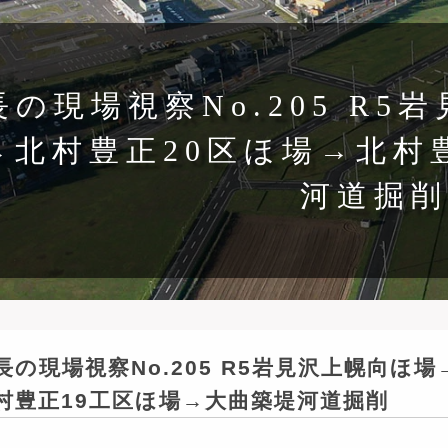
の現場視察No.205 R
→北村豊正20区ほ場→北村
河道掘削
長の現場視察No.205 R5岩見沢上幌向ほ
村豊正19工区ほ場→大曲築堤河道掘削