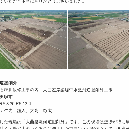
ていただき本当にありがとうございました。
道掘削外
石狩川改修工事の内 大曲左岸築堤中水敷河道掘削外工事
美唄市
3.30-R5.12.4
：竹内 鑑人、大高 彰太
した現場は「大曲築堤河道掘削外」です。この現場は進捗が特に
赴くと攪拌土をつくるのに使用したプラントが解体されている様