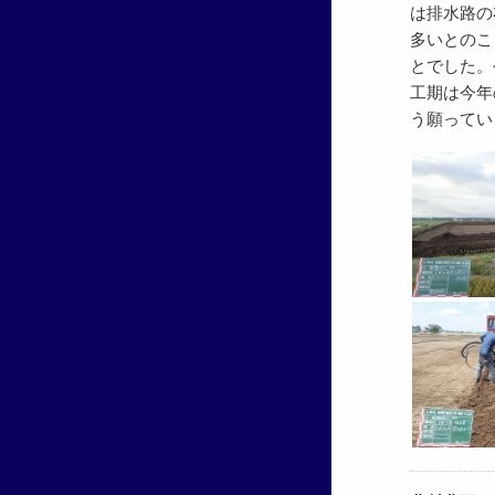
は排水路の
多いとのこ
とでした。
工期は今年
う願ってい