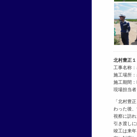
北村豊正１
工事名称：
施工場所：
施工期間：R5.
現場担当者
「北村豊正
わった後、
視察に訪れ
引き渡しに
竣工は来年