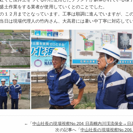
盛土作業をする業者が使用していくとのことでした。
の１２月までとなっています。工事は順調に進んでいますが、こ
当日は現場代理人の竹内さん、大高君には暑い中丁寧に対応して
←「
中山社長の現場視察No.204 日高幌内川渓流保全→
次の記事へ「
中山社長の現場視察No.20