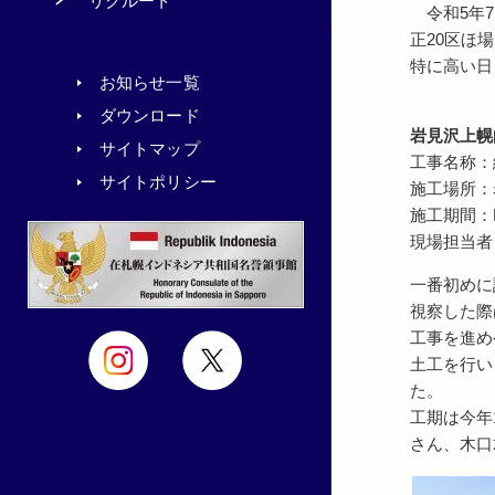
リクルート
令和5年7
正20区ほ
特に高い日
お知らせ一覧
ダウンロード
岩見沢上幌
サイトマップ
工事名称：
サイトポリシー
施工場所：
施工期間：R5.
現場担当者
一番初めに
視察した際
工事を進め
土工を行い
た。
工期は今年
さん、木口