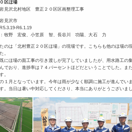
０区ほ場
岩見沢北村地区 豊正２０区区画整理工事
岩見沢市
3.19-R6.1.19
：牧野 宏俊、小笠原 智、長谷川 功陽、大石 力
たのは「北村豊正２０区ほ場」の現場です。こちらも他のほ場の
た。
既にほ場の面工事の引き渡しが完了していましたが、用水路工の
んでおり、進捗率は７４パーセントほどだということでした。また
す。
の１月となっています。今年は雨が少なく順調に施工が進んでい
す。当日は暑い中対応してくださり、本当にありがとうございま