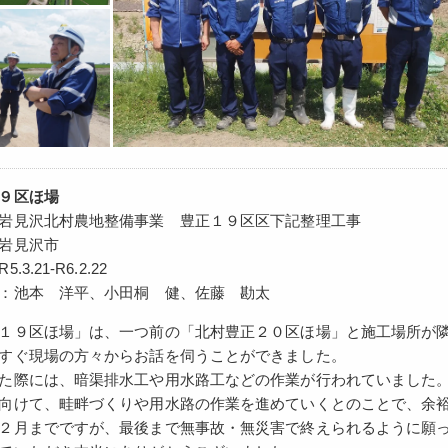
９区ほ場
岩見沢北村農地整備事業 豊正１９区区下記整理工事
岩見沢市
3.21-R6.2.22
：池本 洋平、小田桐 健、佐藤 勘太
１９区ほ場」は、一つ前の「北村豊正２０区ほ場」と施工場所が
すぐ現場の方々からお話を伺うことができました。
た際には、暗渠排水工や用水路工などの作業が行われていました
向けて、畦畔づくりや用水路の作業を進めていくとのことで、余
２月までですが、最後まで無事故・無災害で終えられるように願