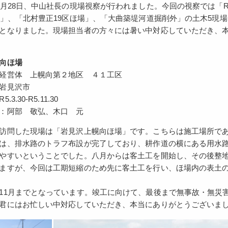
月28日、中山社長の現場視察が行われました。今回の視察では「
場」、「北村豊正19区ほ場」、「大曲築堤河道掘削外」の土木5現
となりました。現場担当者の方々には暑い中対応していただき、
向ほ場
経営体 上幌向第２地区 ４１工区
岩見沢市
3.30-R5.11.30
：阿部 敬弘、木口 元
訪問した現場は「岩見沢上幌向ほ場」です。こちらは施工場所で
は、排水路のトラフ布設が完了しており、耕作道の横にある用水
やすいということでした。八月からは客土工を開始し、その後整
ますが、今回は工期短縮のため先に客土工を行い、ほ場内の表土
11月までとなっています。竣工に向けて、最後まで無事故・無災
君にはお忙しい中対応していただき、本当にありがとうございま