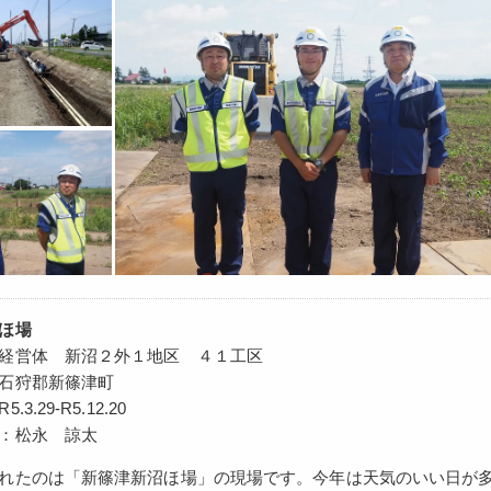
ほ場
経営体 新沼２外１地区 ４１工区
石狩郡新篠津町
3.29-R5.12.20
：松永 諒太
れたのは「新篠津新沼ほ場」の現場です。今年は天気のいい日が