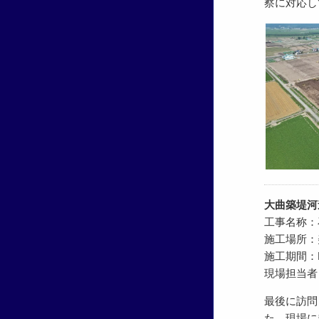
察に対応し
大曲築堤河
工事名称：
施工場所：
施工期間：R5.
現場担当者
最後に訪問
た。現場に