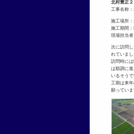
北村豊正２
工事名称：
施工場所：
施工期間：R5.
現場担当者
次に訪問し
れていまし
訪問時には
は順調に進
いるそうで
工期は来年
願っていま