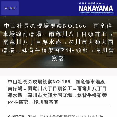
MENU
中山社長の現場視察NO.166 雨竜停
車場線南ほ場→雨竜川八丁目頭首工→
雨竜川八丁目導水路→深川市大師大国
ほ場→妹背牛橋架替P4柱頭部→滝川警
察署
中山社長の現場視察NO.166 雨竜停車場線
南ほ場→雨竜川八丁目頭首工→雨竜川八丁目
導水路→深川市大師大国ほ場→妹背牛橋架替
P4柱頭部→滝川警察署
令和2年8月27日、中山社長の現場訪問が行われました。