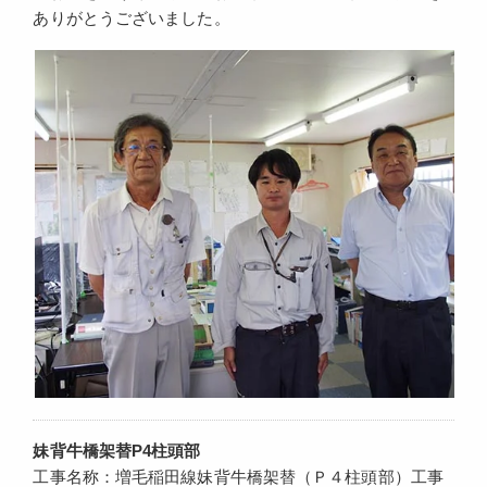
ありがとうございました。
妹背牛橋架替P4柱頭部
工事名称：増毛稲田線妹背牛橋架替（Ｐ４柱頭部）工事