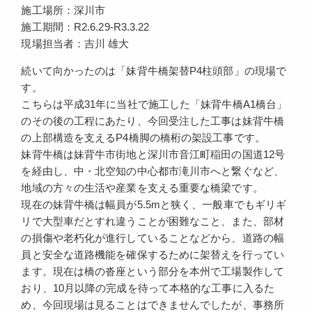
施工場所：深川市
施工期間：R2.6.29-R3.3.22
現場担当者：吉川 雄大
続いて向かったのは「妹背牛橋架替P4柱頭部」の現場で
す。
こちらは平成31年に当社で施工した「妹背牛橋A1橋台」
のその後の工程にあたり、今回受注した工事は妹背牛橋
の上部構造を支えるP4橋脚の橋桁の架設工事です。
妹背牛橋は妹背牛市街地と深川市音江町稲田の国道12号
を経由し、中・北空知の中心都市滝川市へと繋ぐなど、
地域の方々の生活や産業を支える重要な橋梁です。
現在の妹背牛橋は幅員が5.5mと狭く、一般車でもギリギ
リで大型車だとすれ違うことが困難なこと、また、部材
の損傷や老朽化が進行していることなどから、道路の幅
員と安全な道路機能を確保するために架替えを行ってい
ます。現在は橋の沓座という部分を本州で工場製作して
おり、10月以降の完成を待って本格的な工事に入るた
め、今回現場は見ることはできませんでしたが、事務所