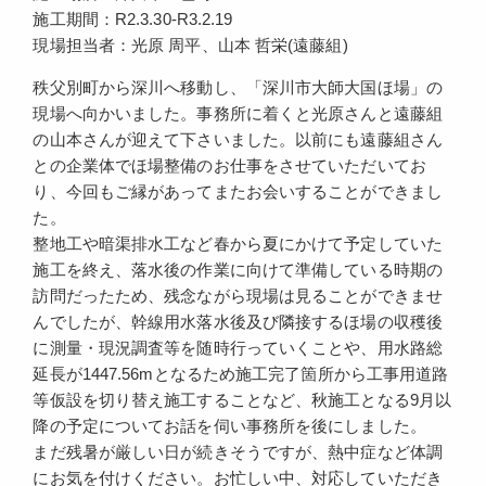
施工期間：R2.3.30-R3.2.19
現場担当者：光原 周平、山本 哲栄(遠藤組)
秩父別町から深川へ移動し、「深川市大師大国ほ場」の
現場へ向かいました。事務所に着くと光原さんと遠藤組
の山本さんが迎えて下さいました。以前にも遠藤組さん
との企業体でほ場整備のお仕事をさせていただいてお
り、今回もご縁があってまたお会いすることができまし
た。
整地工や暗渠排水工など春から夏にかけて予定していた
施工を終え、落水後の作業に向けて準備している時期の
訪問だったため、残念ながら現場は見ることができませ
んでしたが、幹線用水落水後及び隣接するほ場の収穫後
に測量・現況調査等を随時行っていくことや、用水路総
延長が1447.56mとなるため施工完了箇所から工事用道路
等仮設を切り替え施工することなど、秋施工となる9月以
降の予定についてお話を伺い事務所を後にしました。
まだ残暑が厳しい日が続きそうですが、熱中症など体調
にお気を付けください。お忙しい中、対応していただき