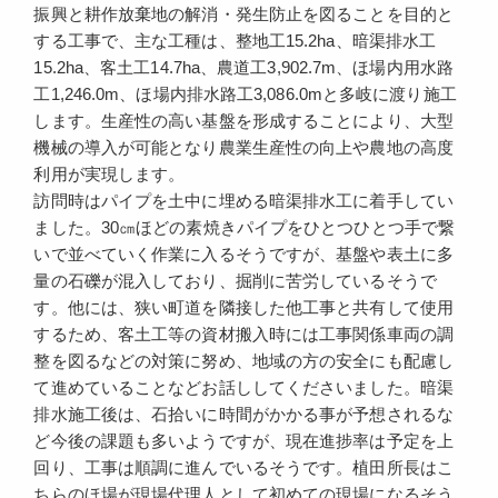
振興と耕作放棄地の解消・発生防止を図ることを目的と
する工事で、主な工種は、整地工15.2ha、暗渠排水工
15.2ha、客土工14.7ha、農道工3,902.7m、ほ場内用水路
工1,246.0m、ほ場内排水路工3,086.0mと多岐に渡り施工
します。生産性の高い基盤を形成することにより、大型
機械の導入が可能となり農業生産性の向上や農地の高度
利用が実現します。
訪問時はパイプを土中に埋める暗渠排水工に着手してい
ました。30㎝ほどの素焼きパイプをひとつひとつ手で繋
いで並べていく作業に入るそうですが、基盤や表土に多
量の石礫が混入しており、掘削に苦労しているそうで
す。他には、狭い町道を隣接した他工事と共有して使用
するため、客土工等の資材搬入時には工事関係車両の調
整を図るなどの対策に努め、地域の方の安全にも配慮し
て進めていることなどお話ししてくださいました。暗渠
排水施工後は、石拾いに時間がかかる事が予想されるな
ど今後の課題も多いようですが、現在進捗率は予定を上
回り、工事は順調に進んでいるそうです。植田所長はこ
ちらのほ場が現場代理人として初めての現場になるそう