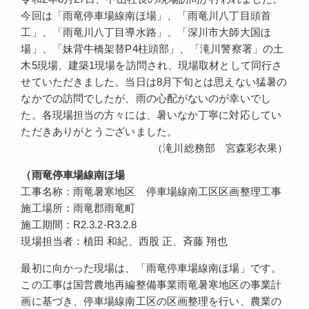
今回は「雨竜停車場線南ほ場」、「雨竜川八丁目頭首
工」、「雨竜川八丁目導水路」、「深川市大師大国ほ
場」、「妹背牛橋架替P4柱頭部」、「滝川警察署」の土
木5現場、建築1現場を訪問され、現場取材として同行さ
せていただきました。当日は8月下旬とは思えない猛暑の
なかでの訪問でしたが、雨の心配がないのが幸いでし
た。各現場担当の方々には、暑いなか丁寧に対応してい
ただきありがとうございました。
（滝川総務部 宮森彩衣果）
（雨竜停車場線南ほ場
工事名称：雨竜暑寒地区 停車場線南工区区画整理工事
施工場所：雨竜郡雨竜町
施工期間：R2.3.2-R3.2.8
現場担当者：植田 和紀、西股 正、斉藤 翔也
最初に向かった現場は、「雨竜停車場線南ほ場」です。
この工事は国営農地再編整備事業雨竜暑寒地区の事業計
画に基づき、停車場線南工区の区画整理を行い、農業の