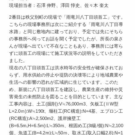
現場担当者：石澤 伸野、澤田 惇史、佐々木 奎太
2番目は秩父別町の現場で「雨竜川八丁目頭首工」です。
こちらの現場事務所は次にご紹介する「雨竜川八丁目導
水路」と同じ敷地内に建っており、予定では先にそちら
の事務所へ伺ってお話を聞く予定でしたが、所長の泉さ
んが現場へ出ていて不在なこともあり、事務所には寄ら
ずに頭首工の現場にて施工状況等の説明をしていただき
ました。
現在の八丁目頭首工は洪水時等の安全性が確保されてお
らず、用水供給の停止や堤防の決壊等により地域農業や
生活への影響の恐れが広域的に生じています。このた
め、新規に八丁目頭首工を建設し、農業生産の維持や災
害発生の未然防止を図ることを目的としています。主な
工事内容は、土工(掘削):V≒76,000m3、矢板工(ⅡW型
L=2.0ｍ):W≒190t、堰柱工(RC構造):N=4基、エプロン工
(RC構造):A≒2,500m2、護岸擁壁工
(B=6.5m,H=6.5m):L≒350m、根固め工(3t級/個):N≒2,100
個、魚道工(B=4.2m):L≒50ｍ、取水工(取入口幅2.8):N=1