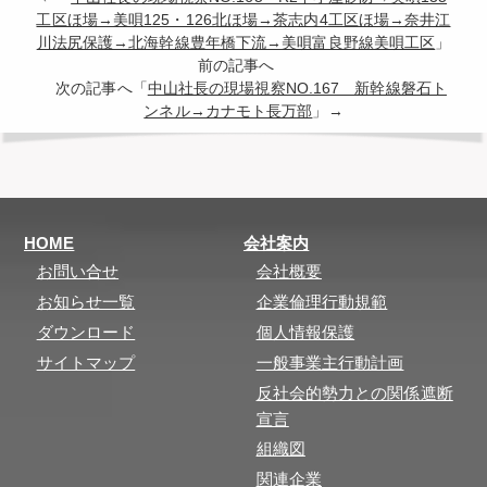
工区ほ場→美唄125・126北ほ場→茶志内4工区ほ場→奈井江
川法尻保護→北海幹線豊年橋下流→美唄富良野線美唄工区
」
前の記事へ
次の記事へ「
中山社長の現場視察NO.167 新幹線磐石ト
ンネル→カナモト長万部
」→
HOME
会社案内
お問い合せ
会社概要
お知らせ一覧
企業倫理行動規範
ダウンロード
個人情報保護
サイトマップ
一般事業主行動計画
反社会的勢力との関係遮断
宣言
組織図
関連企業