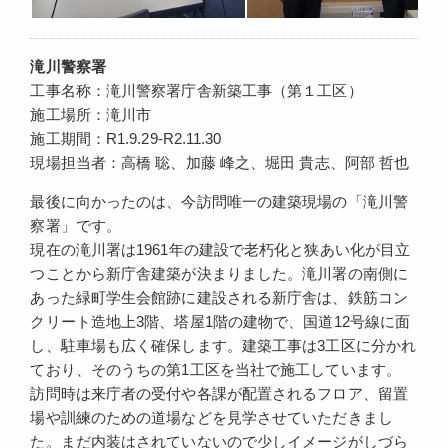
滝川警察署
工事名称：滝川警察署庁舎新築工事（第１工区）
施工場所：滝川市
施工期間：R1.9.29-R2.11.30
現場担当者：高橋 聡、加藤 峰之、堀田 貴志、阿部 哲也
最後に向かったのは、今訪問唯一の建築現場の「滝川警
察署」です。
現在の滝川署は1961年の建設で老朽化と狭あい化が目立
つことから新庁舎建築が決まりました。滝川署の南側に
あった緑町学生会館跡に建設される新庁舎は、鉄筋コン
クリート造地上3階、塔屋1階の建物で、国道12号線に面
し、駐車場も広く確保します。建築工事は3工区に分かれ
ており、そのうちの第1工区を当社で施工しています。
訪問時は来庁者の受付や各課が配置されるフロア、留置
場や訓練のための道場などを見学させていただきまし
た。まだ内装はされていないので少しイメージがしづら