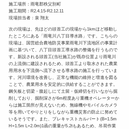
施工場所：雨竜郡秩父別町
施工期間：R2.4.15-R2.12.11
現場担当者：泉 翔太
次の現場は、先ほどの頭首工の現場から1kmほど移動し
たところにある「雨竜川八丁目導水路」です。こちらの
現場は、国営総合農地防災事業雨竜川下流地区の事業計
画に基づいて、八丁目頭首工導水路の整備を行うもので
す。新設される頭首工(当社施工)が既存位置より雨竜川
の上流側に建設されるため、頭首工より取水された農業
用用水を下流側へ流下させる導水路の施工を行っていま
す。河川環境を改善し、正常な機能の維持と増進を図る
ことで、農業用水を安定的に供給することができます。
鋼矢板と切梁・腹起しにて土留・仮締切を行いながら掘
削しており、掘削深さが6m程度あり重機オペレーターか
らは施工箇所が見えないため、無線機やモバイルカメラ
等を用いてやりとりをしながら重機災害の防止に努めて
いるそうです。また、プレキャストカルバート(B=1.5m
H=1.5m L=2.0m)1函の重量が5.2tもあるため、吊荷作業