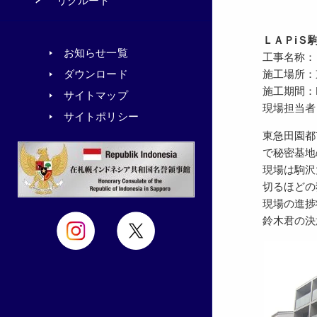
リクルート
ＬＡＰiＳ
お知らせ一覧
工事名称：
施工場所：
ダウンロード
施工期間：R1.
サイトマップ
現場担当者
サイトポリシー
東急田園都
で秘密基地
現場は駒沢
切るほどの
現場の進捗
鈴木君の決