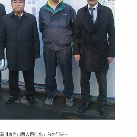
→深川東岩山西入用排水
」前の記事へ