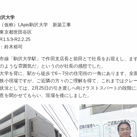
駒沢大学
（仮称）LApis駒沢大学 新築工事
東京都世田谷区
5.9-R2.2.25
：鈴木裕司
市線「駒沢大学駅」で作田支店長と前田とで社長をお迎えし、ま
のような雰囲気だ」というのが社長の感想でした。
大学を背に、駅から徒歩で6～7分の住宅街の一角にあります。全面
狭小現場ですが、ご近隣の方々のご理解を得て、これまではクレ
状況としては、2月25日の引き渡しへ向けラストスパートの段階
意を聞かせてもらい、現場を後にしました。