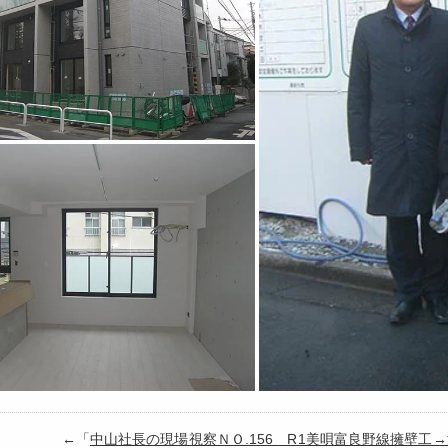
←「
中山社長の現場視察ＮＯ.156 R1美唄富良野線擁壁工