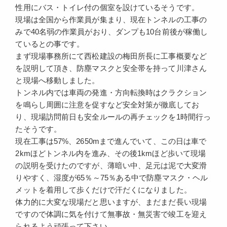
性用にバス・トイレ付の個室を設けているそうです。
現場は全国から作業員が集まり、現在トンネルの工事の
みで40名弱の作業員がおり、ダンプも10台前後が稼働し
ているとの事です。
まず現場事務所にて西松建設の梅田所長に工事概要など
を説明して頂き、防塵マスクと安全帯を持って川津さん
と現場へ移動しました。
トンネル内では車両の発進・方向転換時はクラクション
を鳴らし周囲に注意を促すなど安全対策が徹底してお
り、現場訪問前日も安全ルールの再チェックを1時間行っ
たそうです。
現在工事は57%、2650mまで進んでいて、この日は車で
2kmほどトンネル内を進み、その後1kmほど歩いて現場
の説明を受けたのですが、薄暗い中、足元は泥で大変滑
りやすく、湿度が65％～75％ある中で防塵マスク・ヘル
メットを着用して歩くだけで汗だくになりました。
体力的に大変な現場だと思いますが、まだまだ長い現場
ですので体調に気を付けて無事故・無災害で竣工を迎え
られるよう頑張って下さい。