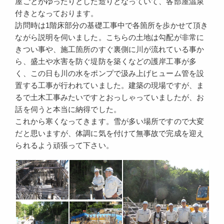
屋ごとがゆったりとした造りとなっていて、各部屋温泉
付きとなっております。
訪問時は1階床部分の基礎工事中で各箇所を歩かせて頂き
ながら説明を伺いました。こちらの土地は勾配が非常に
きつい事や、施工箇所のすぐ裏側に川が流れている事か
ら、盛土や水害を防ぐ堤防を築くなどの護岸工事が多
く、この日も川の水をポンプで汲み上げヒューム管を設
置する工事が行われていました。建築の現場ですが、ま
るで土木工事みたいですとおっしゃっていましたが、お
話を伺うと本当に納得でした。
これから寒くなってきます。雪が多い場所ですので大変
だと思いますが、体調に気を付けて無事故で完成を迎え
られるよう頑張って下さい。