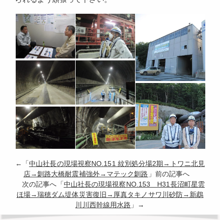
←「
中山社長の現場視察NO.151 紋別処分場2期→トワニ北見
店→釧路大橋耐震補強外→マテック釧路
」前の記事へ
次の記事へ「
中山社長の現場視察NO.153 H31長沼町星雲
ほ場→瑞穂ダム堤体災害復旧→厚真タキノサワ川砂防→新鵡
川川西幹線用水路
」→