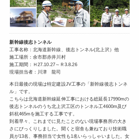
新幹線後志トンネル
工事名称：北海道新幹線、後志トンネル(北上沢）他
施工場所：余市郡赤井川村
施工期間：Ｈ27.10.27～Ｒ3.8.26
現場担当者：川津 龍司
本日最後の現場は特定建設JV工事の「新幹線後志トンネ
ル」です。
こちらは北海道新幹線延伸工事における総延長17990mの
後志トンネルのうち北上沢工区のトンネル工4600m及び
斜杭465mを施工する工事です。
到着早々、これまでに見たことのない現場事務所の大き
さにびっくりしました。聞くと宿舎も兼ねており技術職
員が13名、事務担当で女性も1名いらっしゃいました。女