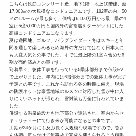
こちらは鉄筋コンクリート造、地下1階・地上10階建、延
17,903㎡の大規模なコンドミニアムです。182室の内、50
㎡の1ルームが最も多く、価格は6,100万円から最上階の4
室は5億5,000万円と国内外の富裕層をターゲットにした
高級コンドミニアムになります。
夏は遊園地、ゴルフ、パラグライダー・冬はスキーと年
間を通して楽しめるため海外の方だけではなく日本人に
も大変人気との事でした。すでに最上階の1室を含めた6
割が売約済みとの事です。
到着早々、躯体工事を行っている5階床部分まで仮設EV
で上がりました。年内には6階部分までの躯体工事が完了
予定との事です。これから訪れる冬の時期に備え、現場
の防護ネットは豪雪地域のルスツに対応した雪が中に入
りにくいネットが張られ、雪対策も万全に行われていま
した。
併設する温泉施設とも地下部分で連結され、室内からセ
キュリティーにて行き来が可能になるとの事です。
工期が34ケ月にも及ぶ長く大規模な現場ですので、皆さ
ん体調に気を付けて無事故で完成を迎えられるよう頑張