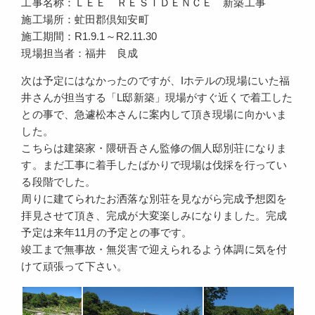
工事名称：ＬＥＥ ＲＥＳＩＤＥＮＣＥ 新築工事
施工場所：虻田郡倶知安町
施工期間：R1.9.1～R2.11.30
現場担当者：福井 良成
次は予定にはなかったのですが、Iホテルの現場にいた福
井さんが担当する「L邸新築」現場がすぐ近くで着工した
との事で、急遽松本さんに案内して頂き現場に向かいま
した。
こちらは建築家・隈研吾さん監修の個人邸別荘になりま
す。まだ工事に着手したばかりで現場は伐採を行ってい
る段階でした。
周りに建てられたお洒落な別荘を見ながら完成予想図を
拝見させて頂き、完成が大変楽しみになりました。完成
予定は来年11月の予定との事です。
竣工まで無事故・無災害で迎えられるよう体調に気を付
けて頑張って下さい。