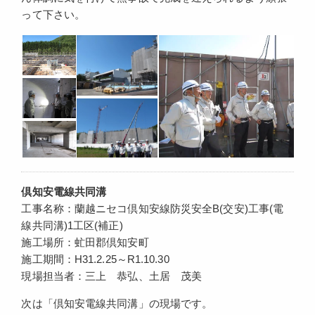
って下さい。
倶知安電線共同溝
工事名称：蘭越ニセコ倶知安線防災安全B(交安)工事(電
線共同溝)1工区(補正)
施工場所：虻田郡倶知安町
施工期間：H31.2.25～R1.10.30
現場担当者：三上 恭弘、土居 茂美
次は「倶知安電線共同溝」の現場です。