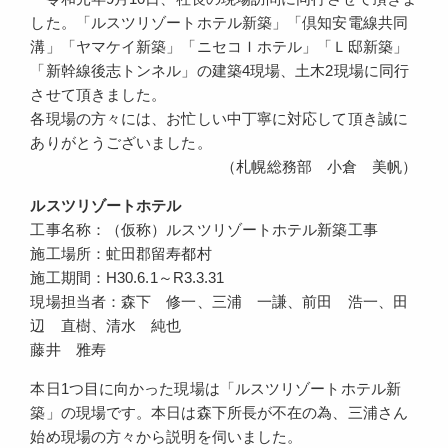
した。「ルスツリゾートホテル新築」「倶知安電線共同
溝」「ヤマケイ新築」「ニセコＩホテル」「Ｌ邸新築」
「新幹線後志トンネル」の建築4現場、土木2現場に同行
させて頂きました。
各現場の方々には、お忙しい中丁寧に対応して頂き誠に
ありがとうございました。
（札幌総務部 小倉 美帆）
ルスツリゾートホテル
工事名称：（仮称）ルスツリゾートホテル新築工事
施工場所：虻田郡留寿都村
施工期間：H30.6.1～R3.3.31
現場担当者：森下 修一、三浦 一謙、前田 浩一、田
辺 直樹、清水 純也
藤井 雅寿
本日1つ目に向かった現場は「ルスツリゾートホテル新
築」の現場です。本日は森下所長が不在の為、三浦さん
始め現場の方々から説明を伺いました。