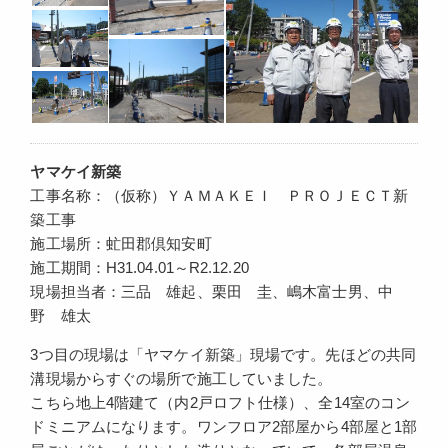
ヤマケイ新築
工事名称：（仮称）ＹＡＭＡＫＥＩ ＰＲＯＪＥＣＴ新
築工事
施工場所：虻田郡倶知安町
施工期間：H31.04.01～R2.12.20
現場担当者：三品 雄起、栗田 圭、嶋木富士男、中
野 雄太
3つ目の現場は「ヤマケイ新築」現場です。先ほどの共同
溝現場からすぐの場所で施工していました。
こちら地上4階建て（内2戸ロフト仕様）、全14室のコン
ドミニアムになります。ワンフロア2部屋から4部屋と1部