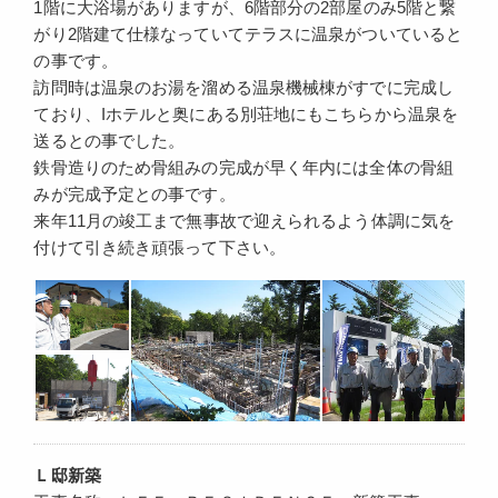
1階に大浴場がありますが、6階部分の2部屋のみ5階と繋
がり2階建て仕様なっていてテラスに温泉がついていると
の事です。
訪問時は温泉のお湯を溜める温泉機械棟がすでに完成し
ており、Iホテルと奥にある別荘地にもこちらから温泉を
送るとの事でした。
鉄骨造りのため骨組みの完成が早く年内には全体の骨組
みが完成予定との事です。
来年11月の竣工まで無事故で迎えられるよう体調に気を
付けて引き続き頑張って下さい。
Ｌ邸新築