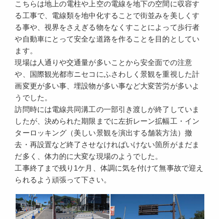
こちらは地上の電柱や上空の電線を地下の空間に収容す
る工事で、電線類を地中化することで街並みを美しくす
る事や、視界をさえぎる物をなくすことによって歩行者
や自動車にとって安全な道路を作ることを目的としてい
ます。
現場は人通りや交通量が多いことから安全面での注意
や、国際観光都市ニセコにふさわしく景観を重視した計
画変更が多い事、埋設物が多い事など大変苦労が多いよ
うでした。
訪問時には電線共同溝工の一部引き渡しが終了していま
したが、決められた期限までに左折レーン拡幅工・イン
ターロッキング（美しい景観を演出する舗装方法）撤
去・再設置など終了させなければいけない箇所がまだま
だ多く、体力的に大変な現場のようでした。
工事終了まで残り1ケ月、体調に気を付けて無事故で迎え
られるよう頑張って下さい。