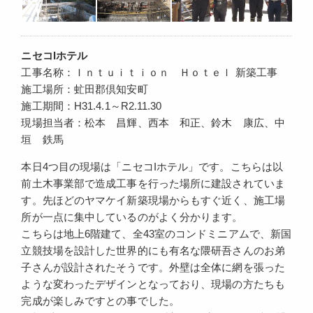
ニセコIホテル
工事名称：Ｉｎｔｕｉｔｉｏｎ Ｈｏｔｅｌ 新築工事
施工場所：虻田郡倶知安町
施工期間：H31.4.1～R2.11.30
現場担当者：松本 昌輝、西本 和正、鈴木 康広、中
垣 鉄馬
本日4つ目の現場は「ニセコIホテル」です。こちらは以
前土木事業部で造成工事を行った場所に建設されていま
す。先ほどのヤマケイ新築現場からもすぐ近く、施工場
所が一点に集中しているのがよく分かります。
こちらは地上6階建て、全43室のコンドミニアムで、新国
立競技場を設計した世界的にも有名な隈研吾さんのお弟
子さんが設計されたそうです。外壁は全体に網を張った
ような変わったデザインとなっており、現場の方たちも
完成が楽しみですとの事でした。