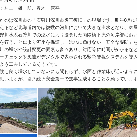
.5.17-H29.10.
：村上 雄一郎、春木 康平
たのは深川市の「石狩川深川市災害復旧」の現場です。昨年8月に
えるなど北海道内では複数の河川において大きな出水となり、家
狩川水系石狩川での溢水により浸食した向陽橋下流の河岸部において
を行うことにより河岸を保護し、洪水に負けない「安全な堤防」
川の増水や設計変更の要素も多々あり、対応等に時間がかかるな
ーチェックや風速がデジタルで表示される緊急警報システムを導
よう工夫しているそうです。
候も良く増水していないにも関わらず、水面と作業床が近いよう
思いますが、引き続き安全第一で無事完成することを願っていま