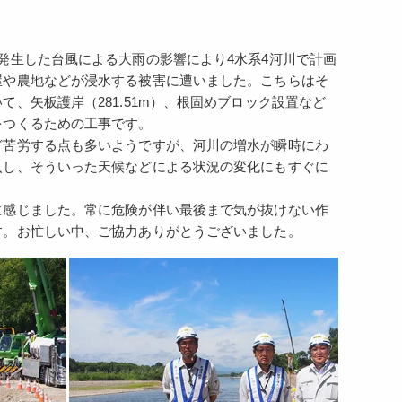
発生した台風による大雨の影響により4水系4河川で計画
屋や農地などが浸水する被害に遭いました。こちらはそ
、矢板護岸（281.51m）、根固めブロック設置など
をつくるための工事です。
ど苦労する点も多いようですが、河川の増水が瞬時にわ
入し、そういった天候などによる状況の変化にもすぐに
に感じました。常に危険が伴い最後まで気が抜けない作
す。お忙しい中、ご協力ありがとうございました。