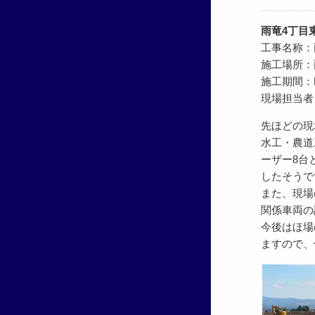
雨竜4丁目
工事名称：
施工場所：
施工期間：H29
現場担当者
先ほどの現
水工・農道
ーザー8台
したそうで
また、現場
関係車両の
今後はほ場
ますので、