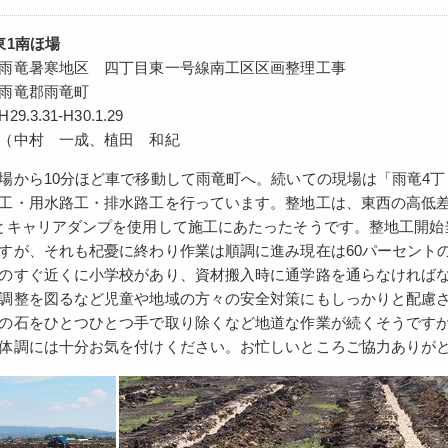
東1南ほ場
雨竜暑寒地区 四丁目東一号線南工区区画整理工事
雨竜郡雨竜町
.3.31-H30.1.29
（中村 一成、植田 和紀
場から10分ほど車で移動して雨竜町へ。続いての現場は「雨竜4
工・用水路工・排水路工を行っています。整地工は、東西の高低
とキャリアダンプを使用して施工にあたったそうです。整地工開始
すが、それも杞憂に終わり作業は順調に進み現在は60パーセント
のすぐ近くに小学校があり、資材搬入時に通学路を通らなければ
調整を図るなど児童や地域の方々の安全対策にもしっかりと配慮
の石をひとつひとつ手で取り除くなど地道な作業が続くそうです
体調には十分お気を付けください。お忙しいところご協力ありが