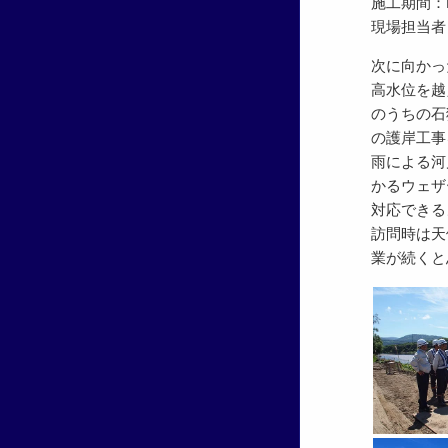
施工期間：H29
現場担当者
次に向かっ
高水位を越
のうちの石
の護岸工事
雨による河
かるウェザ
対応できる
訪問時は天
業が続くと