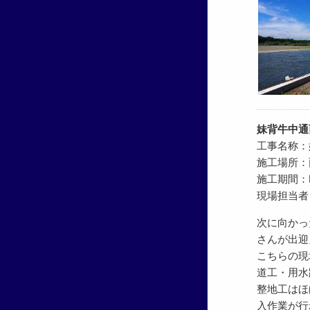
妹背牛中通
工事名称：
施工場所：
施工期間：H29
現場担当者
次に向かっ
さんが出迎
こちらの現
道工・用水
整地工はほ
入作業が行