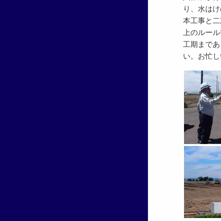
り、水はけ
本工事と二
上のルール
工期まであ
い。お忙し