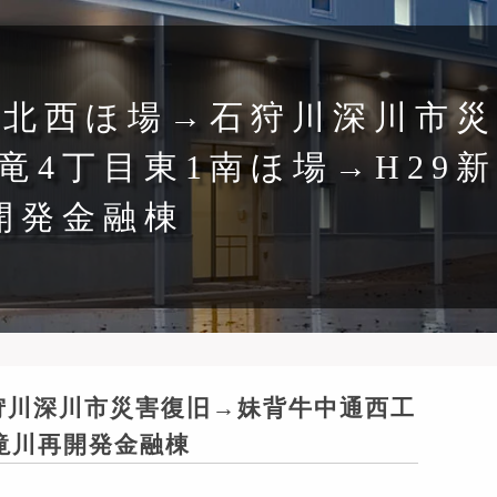
部乙北西ほ場→石狩川深川市災
4丁目東1南ほ場→H29新
開発金融棟
石狩川深川市災害復旧→妹背牛中通西工
滝川再開発金融棟