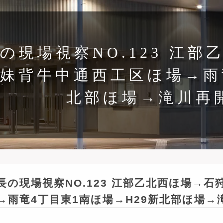
の現場視察NO.123 江
妹背牛中通西工区ほ場→雨竜
北部ほ場→滝川再
長の現場視察NO.123 江部乙北西ほ場→
→雨竜4丁目東1南ほ場→H29新北部ほ場→