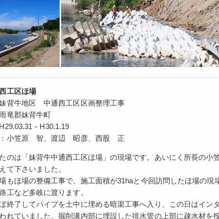
西工区ほ場
妹背牛地区 中通西工区区画整理工事
雨竜郡妹背牛町
.03.31－H30.1.19
：小笠原 智、渡辺 昭彦、西股 正
たのは「妹背牛中通西工区ほ場」の現場です。あいにく所長の小
えて下さいました。
場もほ場の整備工事で、施工面積が31haと今回訪問したほ場の
路工など多岐に渡ります。
ぼ終了してパイプを土中に埋める暗渠工事へ入り、この日はイン
われていました。掘削溝内部に埋設した排水管の上部に疎水材を