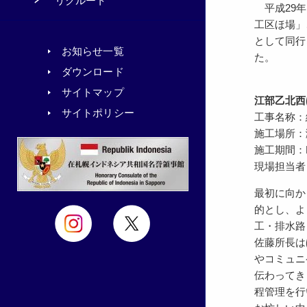
リクルート
平成29年
工区ほ場」
として同行
お知らせ一覧
た。
ダウンロード
サイトマップ
江部乙北西
サイトポリシー
工事名称：
施工場所：
施工期間：H29
現場担当者
最初に向か
的とし、よ
工・排水路
佐藤所長は
やコミュニ
伝わってき
程管理を行