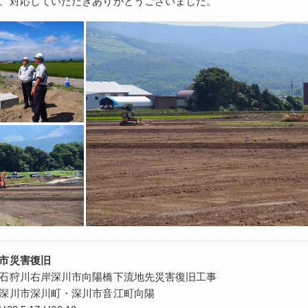
、対応していただきありがとうございました。
市災害復旧
石狩川右岸深川市向陽橋下流地先災害復旧工事
深川市深川町・深川市音江町向陽