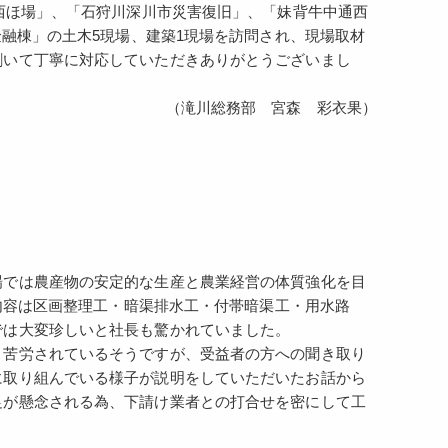
西ほ場」、「石狩川深川市災害復旧」、「妹背牛中通西
金融棟」の土木5現場、建築1現場を訪問され、現場取材
割いて丁寧に対応していただきありがとうございまし
（滝川総務部 宮森 彩衣果）
場では農産物の安定的な生産と農業経営の体質強化を目
、内容は区画整理工・暗渠排水工・付帯暗渠工・用水路
では大変珍しいと社長も驚かれていました。
く苦労されているそうですが、受益者の方への聞き取り
に取り組んでいる様子が説明をしていただいたお話から
足が懸念される為、下請け業者との打合せを密にして工