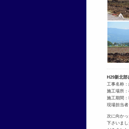
H29新北
工事名称：
施工場所：
施工期間：H29
現場担当者
次に向かっ
下さいまし