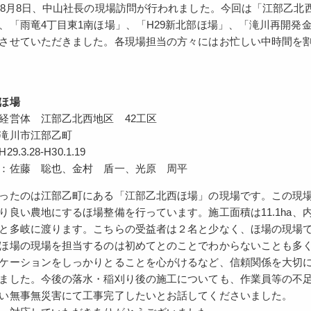
8月8日、中山社長の現場訪問が行われました。今回は「江部乙北
、「雨竜4丁目東1南ほ場」、「H29新北部ほ場」、「滝川再開発
させていただきました。各現場担当の方々にはお忙しい中時間を
ほ場
経営体 江部乙北西地区 42工区
滝川市江部乙町
.3.28-H30.1.19
：佐藤 聡也、金村 盾一、光原 周平
ったのは江部乙町にある「江部乙北西ほ場」の現場です。この現
り良い農地にするほ場整備を行っています。施工面積は11.1ha
と多岐に渡ります。こちらの受益者は２名と少なく、ほ場の現場
ほ場の現場を担当するのは初めてとのことでわからないことも多
ケーションをしっかりとることを心がけるなど、信頼関係を大切
ました。今後の落水・稲刈り後の施工についても、作業員等の不
い無事無災害にて工事完了したいとお話してくださいました。