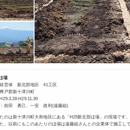
部ほ場
経営体 新北部地区 41工区
樺戸郡新十津川町
.3.28-H29.11.30
：前田 勇己、一安 政利(遠藤組)
たのは新十津川町大和地区にある「H29新北部ほ場」の現場です
た。以前にもこのあたりのほ場は遠藤組さんとの企業体で施工し