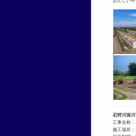
お忙しい中
石狩川深川
工事名称：
施工場所：