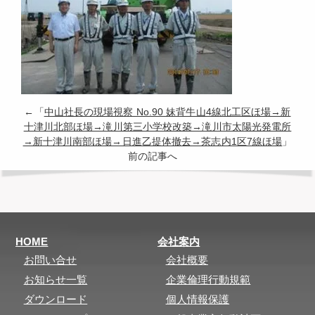
←「
中山社長の現場視察 No.90 妹背牛山4線北工区ほ場→新
十津川北部ほ場→滝川第三小学校改築→滝川市太陽光発電所
→新十津川南部ほ場→日進乙提体撤去→茶志内1区7線ほ場
」
前の記事へ
HOME
会社案内
お問い合せ
会社概要
お知らせ一覧
企業倫理行動規範
ダウンロード
個人情報保護