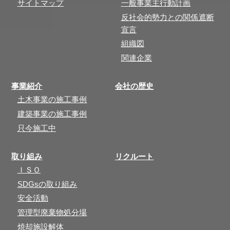
サイトマップ
一般事業主行動計画
反社会的勢力との関係遮断
宣言
組織図
関連企業
事業紹介
会社の歴史
土木事業の施工事例
建築事業の施工事例
只今施工中
取り組み
リクルート
ＩＳＯ
SDGsの取り組み
安全活動
管理型廃棄物処分場
焼却施設解体