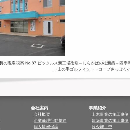
長の現場視察 No.87 ピックルス新工場改修→しらかばの杜新築→四
→山の手ゴルフィット→コープさっぽろ
会社案内
事業紹介
会社概要
土木事業の施工事例
覧
企業倫理行動規範
建築事業の施工事例
ド
個人情報保護
只今施工中