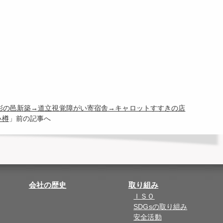
季彩の邑新築→道立視覚障がい寄宿舎→キャロットすすきの店
小樽
」前の記事へ
会社の歴史
取り組み
ＩＳＯ
SDGsの取り組み
安全活動