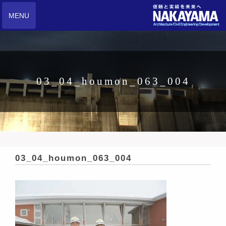
MENU
03_04_houmon_063_004
03_04_houmon_063_004