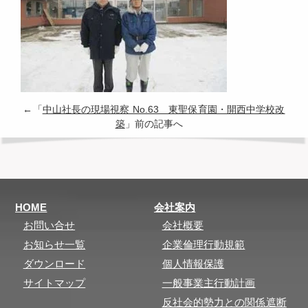
←「
中山社長の現場視察 No.63 東聖保育園・開西中学校改
築
」前の記事へ
HOME
会社案内
お問い合せ
会社概要
お知らせ一覧
企業倫理行動規範
ダウンロード
個人情報保護
サイトマップ
一般事業主行動計画
反社会的勢力との関係遮断