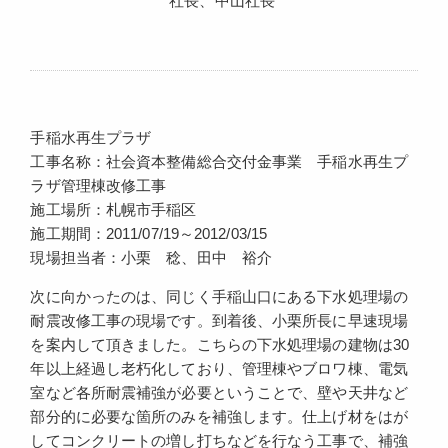
社長、中山社長
手稲水再生プラザ
工事名称：社会資本整備総合交付金事業 手稲水再生プ
ラザ管理棟改修工事
施工場所：札幌市手稲区
施工期間：2011/07/19～2012/03/15
現場担当者：小栗 稔、田中 裕介
次に向かったのは、同じく手稲山口にある下水処理場の
耐震改修工事の現場です。到着後、小栗所長に早速現場
を案内して頂きました。こちらの下水処理場の建物は30
年以上経過し老朽化しており、管理棟やブロワ棟、電気
室など各所耐震補強が必要ということで、壁や天井など
部分的に必要な箇所のみを補強します。仕上げ材をはが
してコンクリートの増し打ちなどを行なう工事で、補強