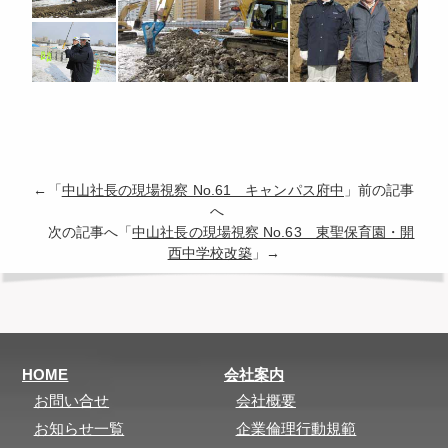
←「
中山社長の現場視察 No.61 キャンパス府中
」前の記事
へ
次の記事へ「
中山社長の現場視察 No.63 東聖保育園・開
西中学校改築
」→
HOME
会社案内
お問い合せ
会社概要
お知らせ一覧
企業倫理行動規範