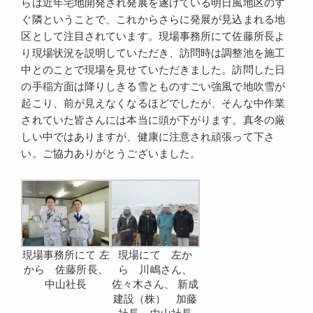
らは近年宅地開発され発展を遂げている明日風地区のす
ぐ隣ということで、これからさらに発展が見込まれる地
区として注目されています。現場事務所にて佐藤所長よ
り現場状況を説明していただき、訪問時は調整池を施工
中とのことで現場を見せていただきました。訪問した日
の手稲方面は降りしきる雪とものすごい強風で地吹雪が
起こり、前が見えなくなるほどでしたが、そんな中作業
されていた皆さんには本当に頭が下がります。真冬の厳
しい中ではありますが、健康に注意され頑張って下さ
い。ご協力ありがとうございました。
現場事務所にて 左
現場にて 左か
から 佐藤所長、
ら 川嶋さん、
中山社長
佐々木さん、 新成
建設（株） 加藤