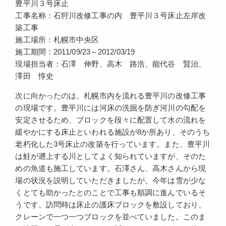
豊平川３号床止
工事名称：石狩川改修工事の内 豊平川３号床止左岸改
築工事
施工場所：札幌市中央区
施工期間：2011/09/23～2012/03/19
現場担当者：石澤 伸野、高木 路浩、能代谷 賢治、
澤田 惇史
次に向かったのは、札幌市内を流れる豊平川の改修工事
の現場です。豊平川には河床の洗掘を防ぎ河川の勾配を
安定させるため、ブロックを段々に配置して水の流れを
緩やかにする床止といわれる施設が8か所あり、そのうち
老朽化した3号床止の改築を行っています。また、豊平川
は鮭が遡上する川としてよく知られていますが、そのた
めの魚道も施工しています。石澤さん、高木さんから現
場の状況を説明していただきましたが、今年は雪が少な
くとても助かったとのことで工事も順調に進んでいるそ
うです。訪問時は床止の護床ブロックを敷設しており、
クレーンで一つ一つブロックを並べていました。このま