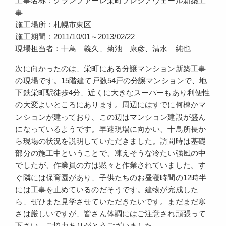
工事名称：グランファーレ栄町プレシアヴェール新築工
事
施工場所：札幌市東区
施工期間：2011/10/01～2013/02/22
現場担当者：十鳥 義久、菊池 康彦、清水 純也
次に向かったのは、栄町にある分譲マンション新築工事
の現場です。15階建て戸数54戸の分譲マンションで、地
下鉄栄町駅徒歩4分、近くに大きなスーパーもあり利便性
の大変よいところにあります。周辺にはすでに何棟かマ
ンションが建っており、この辺はマンション建設が盛ん
になっているようです。早速現場に向かい、十鳥所長か
ら現場の状況を説明していただきました。訪問時は基礎
部分の施工中ということで、凍えそうな冷たい強風の中
でしたが、作業員の方は黙々と作業されていました。す
ぐ隣には保育園があり、子供たちのお昼寝時間の12時半
には工事を止めているのだそうです。建物が完成した
ら、ぜひまた見学させていただきたいです。まだまだ寒
さは厳しいですが、皆さん体調にはご注意され頑張って
下さい。ご協力ありがとうございました。