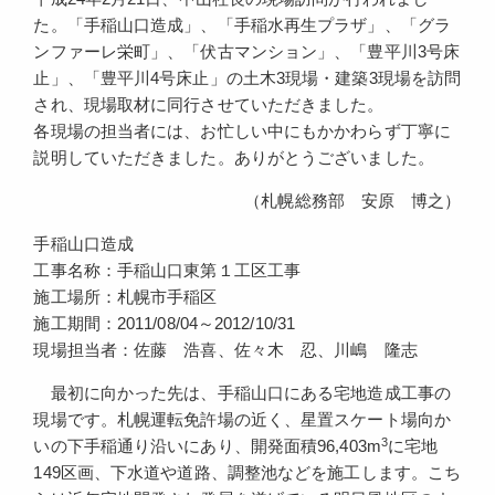
た。「手稲山口造成」、「手稲水再生プラザ」、「グラ
ンファーレ栄町」、「伏古マンション」、「豊平川3号床
止」、「豊平川4号床止」の土木3現場・建築3現場を訪問
され、現場取材に同行させていただきました。
各現場の担当者には、お忙しい中にもかかわらず丁寧に
説明していただきました。ありがとうございました。
（札幌総務部 安原 博之）
手稲山口造成
工事名称：手稲山口東第１工区工事
施工場所：札幌市手稲区
施工期間：2011/08/04～2012/10/31
現場担当者：佐藤 浩喜、佐々木 忍、川嶋 隆志
最初に向かった先は、手稲山口にある宅地造成工事の
現場です。札幌運転免許場の近く、星置スケート場向か
3
いの下手稲通り沿いにあり、開発面積96,403m
に宅地
149区画、下水道や道路、調整池などを施工します。こち