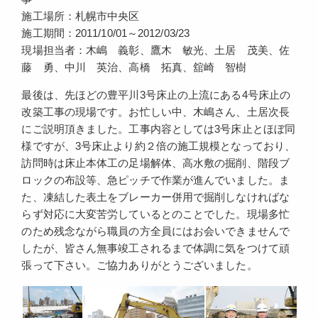
施工場所：札幌市中央区
施工期間：2011/10/01～2012/03/23
現場担当者：木嶋 義彰、鷹木 敏光、土居 茂美、佐
藤 勇、中川 英治、高橋 拓真、舘崎 智樹
最後は、先ほどの豊平川3号床止の上流にある4号床止の
改築工事の現場です。お忙しい中、木嶋さん、土居次長
にご説明頂きました。工事内容としては3号床止とほぼ同
様ですが、3号床止より約２倍の施工規模となっており、
訪問時は床止本体工の足場解体、高水敷の掘削、階段ブ
ロックの布設等、急ピッチで作業が進んでいました。ま
た、凍結した表土をブレーカー併用で掘削しなければな
らず対応に大変苦労しているとのことでした。現場多忙
のため残念ながら職員の方全員にはお会いできませんで
したが、皆さん無事竣工されるまで体調に気をつけて頑
張って下さい。ご協力ありがとうございました。