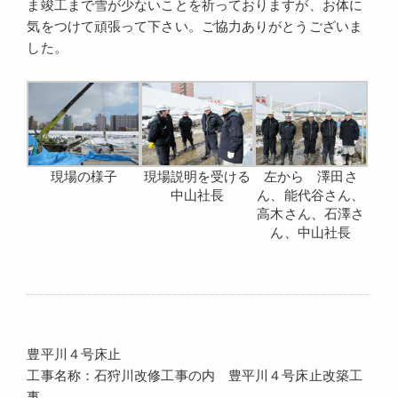
ま竣工まで雪が少ないことを祈っておりますが、お体に
気をつけて頑張って下さい。ご協力ありがとうございま
した。
現場の様子
現場説明を受ける
左から 澤田さ
中山社長
ん、能代谷さん、
高木さん、石澤さ
ん、中山社長
豊平川４号床止
工事名称：石狩川改修工事の内 豊平川４号床止改築工
事