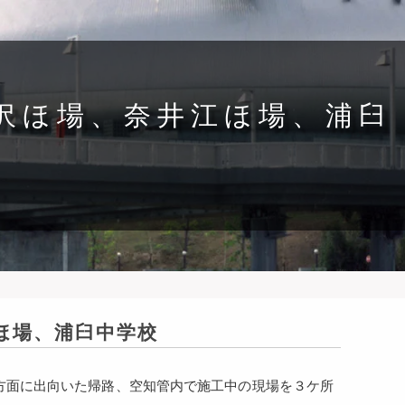
見沢ほ場、奈井江ほ場、浦臼
江ほ場、浦臼中学校
知方面に出向いた帰路、空知管内で施工中の現場を３ケ所