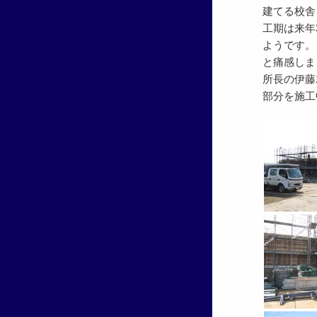
建てる校舎
工期は来年
ようです。
と痛感しま
所長の伊藤
部分を施工