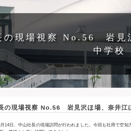
長の現場視察 No.56 岩
中学校
長の現場視察 No.56 岩見沢ほ場、奈井
10月14日、中山社長の現場訪問が行われました。今回も社用で空