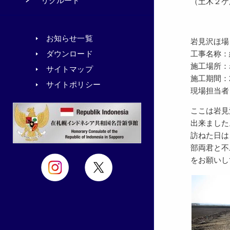
リクルート
（土木２ケ
お知らせ一覧
岩見沢ほ場
工事名称：
ダウンロード
施工場所：
サイトマップ
施工期間：201
サイトポリシー
現場担当者
ここは岩見
出来ました
訪ねた日は
部両君と不
をお願いし