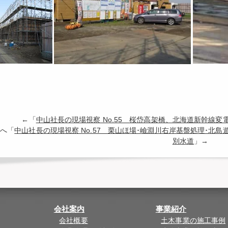
←「
中山社長の現場視察 No.55 桜岱高架橋、北海道新幹線
へ「
中山社長の現場視察 No.57 栗山ほ場･嶮淵川右岸基盤処理･北
別水道
」→
会社案内
事業紹介
会社概要
土木事業の施工事例