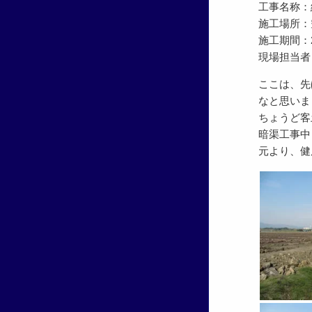
工事名称：
施工場所：
施工期間：201
現場担当
ここは、先
なと思いま
ちょうど客
暗渠工事中
元より、健