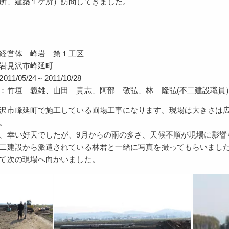
所、建築１ケ所）訪問してきました。
経営体 峰岩 第１工区
岩見沢市峰延町
1/05/24～2011/10/28
：竹垣 義雄、山田 貴志、阿部 敬弘、林 隆弘(不二建設職員
沢市峰延町で施工している圃場工事になります。現場は大きさは広
。
、幸い好天でしたが、9月からの雨の多さ、天候不順が現場に影響
二建設から派遣されている林君と一緒に写真を撮ってもらいまし
て次の現場へ向かいました。