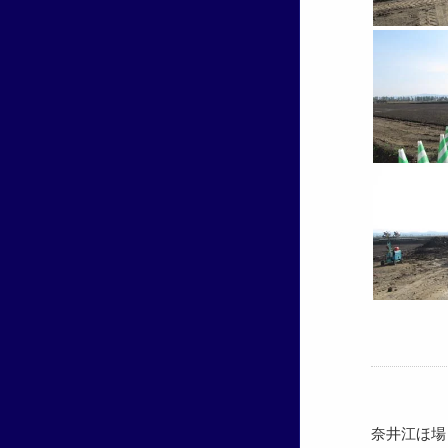
奈井江ほ場