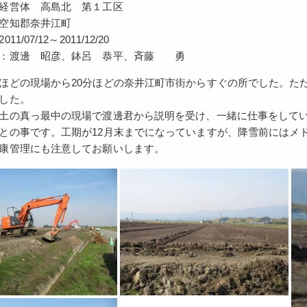
経営体 高島北 第１工区
空知郡奈井江町
1/07/12～2011/12/20
者：渡邊 昭彦、鉢呂 恭平、斉藤 勇
ほどの現場から20分ほどの奈井江町市街からすぐの所でした。た
した。
土の真っ最中の現場で渡邊君から説明を受け、一緒に仕事をして
との事です。工期が12月末までになっていますが、降雪前にはメ
康管理にも注意してお願いします。