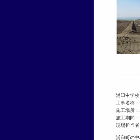
浦臼中学校
工事名称：
施工場所：
施工期間：200
現場担当
浦臼町の中