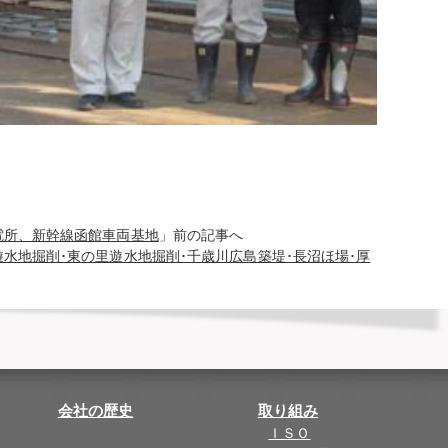
変電所、新幹線函館車両基地
」前の記事へ
島遊水地掘削･東の里遊水地掘削･千歳川広島築堤･長沼ほ場･厚
会社の歴史
取り組み
ＩＳＯ