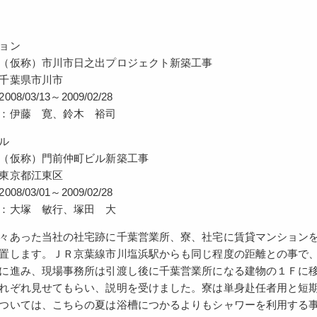
ョン
（仮称）市川市日之出プロジェクト新築工事
千葉県市川市
8/03/13～2009/02/28
：伊藤 寛、鈴木 裕司
ル
（仮称）門前仲町ビル新築工事
東京都江東区
8/03/01～2009/02/28
：大塚 敏行、塚田 大
々あった当社の社宅跡に千葉営業所、寮、社宅に賃貸マンションを
置します。ＪＲ京葉線市川塩浜駅からも同じ程度の距離との事で、
に進み、現場事務所は引渡し後に千葉営業所になる建物の１Ｆに
れぞれ見せてもらい、説明を受けました。寮は単身赴任者用と短
ついては、こちらの夏は浴槽につかるよりもシャワーを利用する