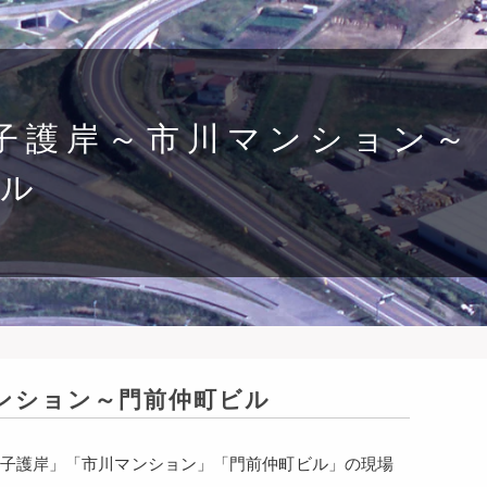
王子護岸～市川マンション～
ビル
マンション～門前仲町ビル
八王子護岸」「市川マンション」「門前仲町ビル」の現場