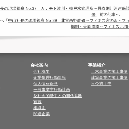
長の現場視察 No.37 カナモト滝川～樺戸水管理所～幾春別川河岸
修
」前の記事へ
へ「
中山社長の現場視察 No.39 北電西野改修～フィネス宮の沢～
掘削～美原道路～フィネス北26
会社案内
事業紹介
会社概要
土木事業の施工事例
覧
企業倫理行動規範
建築事業の施工事例
ド
個人情報保護
只今施工中
プ
一般事業主行動計画
反社会的勢力との関係遮断
宣言
組織図
関連企業