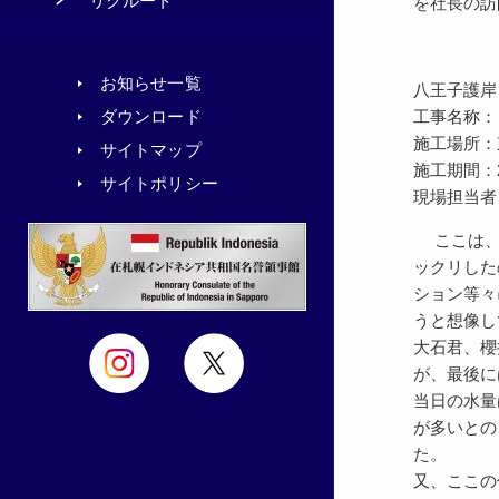
リクルート
を社長の訪
お知らせ一覧
八王子護岸
工事名称：
ダウンロード
施工場所：
サイトマップ
施工期間：200
サイトポリシー
現場担当者
ここは、関
ックリした
ション等々
うと想像し
大石君、櫻
が、最後に
当日の水量
が多いとの
た。
又、ここの