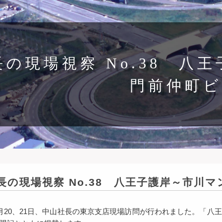
長の現場視察 No.38 八
門前仲町
長の現場視察 No.38 八王子護岸～市川
1月20、21日、中山社長の東京支店現場訪問が行われました。「