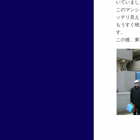
いていまし
このマンシ
ッチリ見え
もうすぐ竣
す。
この後、東