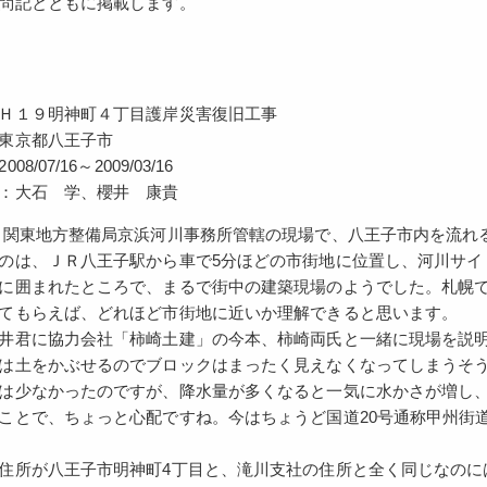
問記とともに掲載します。
Ｈ１９明神町４丁目護岸災害復旧工事
東京都八王子市
8/07/16～2009/03/16
：大石 学、櫻井 康貴
東地方整備局京浜河川事務所管轄の現場で、八王子市内を流れる
のは、ＪＲ八王子駅から車で5分ほどの市街地に位置し、河川サイ
に囲まれたところで、まるで街中の建築現場のようでした。札幌
てもらえば、どれほど市街地に近いか理解できると思います。
井君に協力会社「柿崎土建」の今本、柿崎両氏と一緒に現場を説
は土をかぶせるのでブロックはまったく見えなくなってしまうそ
は少なかったのですが、降水量が多くなると一気に水かさが増し
ことで、ちょっと心配ですね。今はちょうど国道20号通称甲州街
住所が八王子市明神町4丁目と、滝川支社の住所と全く同じなのに