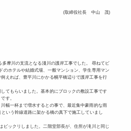
(取締役社長 中山 茂)
多摩川の支流となる淺川の護岸工事でした。 尋ねてビ
ドのホテルや結婚式場、一般マンション、学生専用マン
で例えれば、豊平川にかかる幌平橋辺りで護岸工事を行
明してもらいました。基本的にブロックの敷設工事です
うです。
、川幅一杯まで増水するとの事で、最近集中豪雨的な雨
道という幹線道路に架かる橋の真下で施工していまし
はビックリしました。二階堂部長が、住所が滝川と同じ