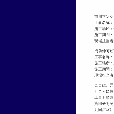
市川マンシ
工事名称：
施工場所：
施工期間：200
現場担当者
門前仲町ビ
工事名称：
施工場所：
施工期間：200
現場担当者
ここは、元
ところに位
工事も順調
貸部分をそ
共同浴室に