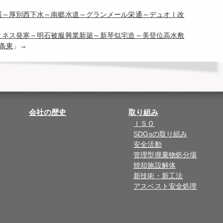
保護～厚別西下水～南郷水道～グランメール栄通～デュオⅠ改
フィネス発寒～明石被服興業新築～新琴似宅造～美登位高水敷
条東
」→
会社の歴史
取り組み
ＩＳＯ
SDGsの取り組み
安全活動
管理型廃棄物処分場
焼却施設解体
新技術・新工法
アスベスト安全処理