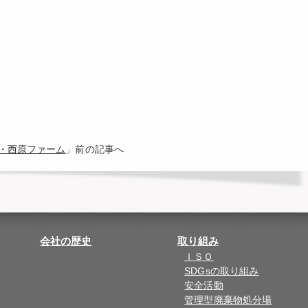
港・西原ファーム
」前の記事へ
会社の歴史
取り組み
ＩＳＯ
SDGsの取り組み
安全活動
管理型廃棄物処分場