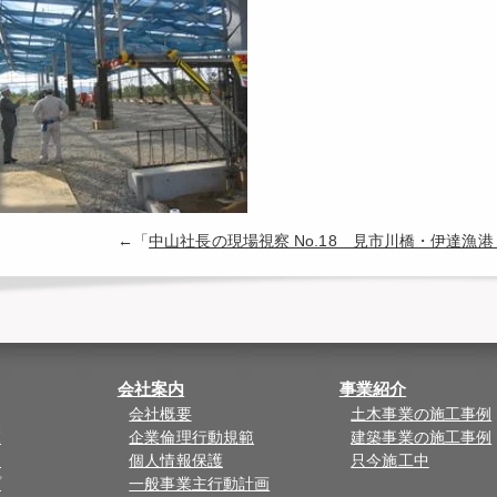
←「
中山社長の現場視察 No.18 見市川橋・伊達漁
会社案内
事業紹介
会社概要
土木事業の施工事例
覧
企業倫理行動規範
建築事業の施工事例
ド
個人情報保護
只今施工中
プ
一般事業主行動計画