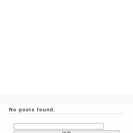
No posts found.