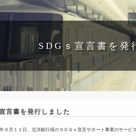
SDGｓ宣言書を発
ｓ宣言書を発行しました
６月１１日、北洋銀行様のＳＤＧｓ宣言サポート事業のサービス