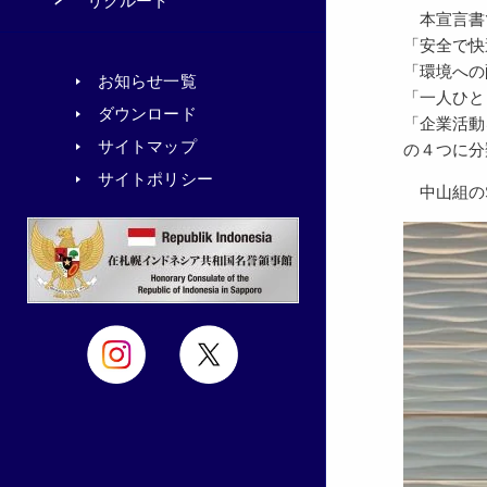
リクルート
本宣言書
「安全で快
「環境への
お知らせ一覧
「一人ひと
ダウンロード
「企業活動
サイトマップ
の４つに分
サイトポリシー
中山組のS