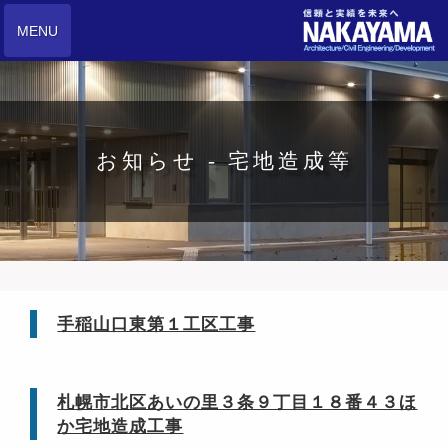
MENU
お知らせ - 宅地造成等
手稲山口東第１工区工事
札幌市北区あいの里３条９丁目１８番４３ほ
か宅地造成工事