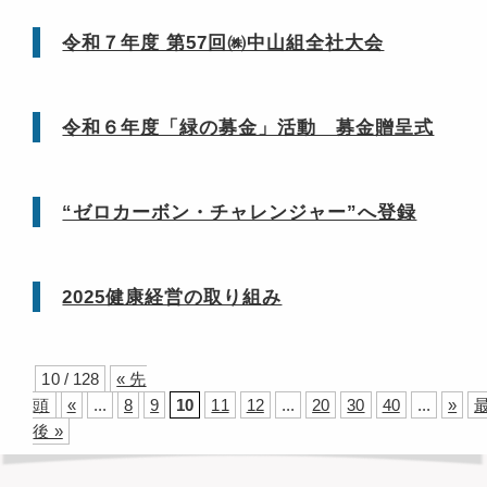
令和７年度 第57回㈱中山組全社大会
令和６年度「緑の募金」活動 募金贈呈式
“ゼロカーボン・チャレンジャー”へ登録
2025健康経営の取り組み
10 / 128
« 先
頭
«
...
8
9
10
11
12
...
20
30
40
...
»
後 »