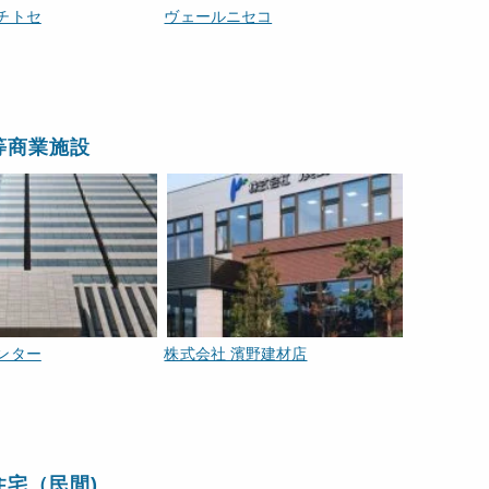
チトセ
ヴェールニセコ
等商業施設
ンター
株式会社 濱野建材店
住宅（民間)