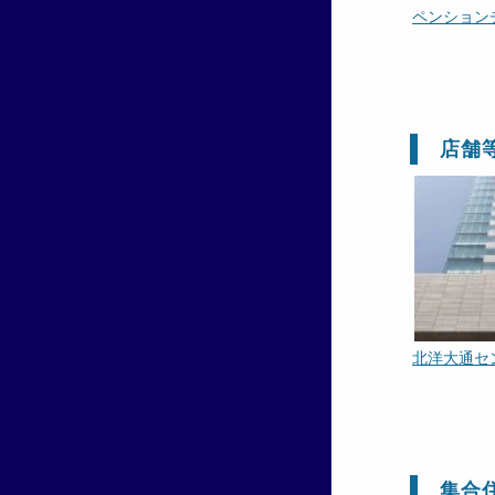
ペンション
店舗
北洋大通セ
集合