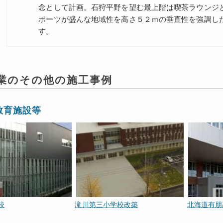
念として計画。石狩平野を望む最上階は喫茶ラウンジ
ポーツが盛んな地域性を高さ５２ｍの垂直性を強調し
す。
業のその他の施工事例
教育施設等
校
滝川第三小学校改築
北海道有朋