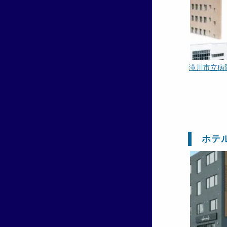
滝川市立病
ホテ