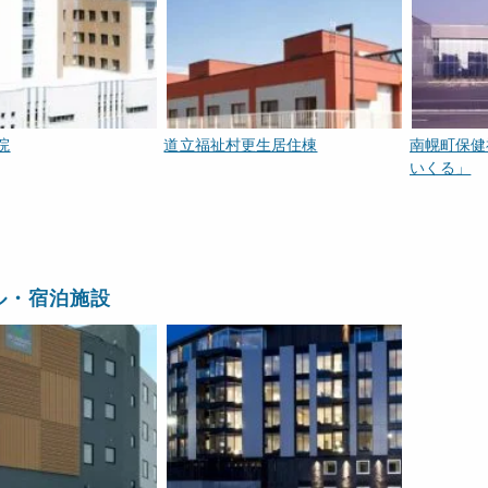
院
道立福祉村更生居住棟
南幌町保健
いくる」
ル・宿泊施設