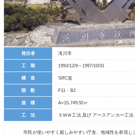
発注者
滝川市
工 期
1993/12/9～1997/10/31
構 造
SRC造
階 数
F11・B2
規 模
A=15,749.92㎡
工 法
ＳＭＷ工法 及び アースアンカー工法
市民が使いやすく親しみやすい庁舎、地域性を表現し