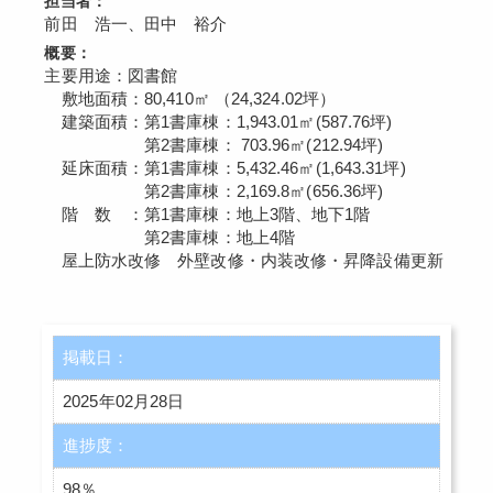
担当者：
前田 浩一、田中 裕介
概要：
主要用途：図書館
敷地面積：80,410㎡ （24,324.02坪）
建築面積：第1書庫棟：1,943.01㎡(587.76坪)
第2書庫棟： 703.96㎡(212.94坪)
延床面積：第1書庫棟：5,432.46㎡(1,643.31坪)
第2書庫棟：2,169.8㎡(656.36坪)
階 数 ：第1書庫棟：地上3階、地下1階
第2書庫棟：地上4階
屋上防水改修 外壁改修・内装改修・昇降設備更新
掲載日：
2025年02月28日
進捗度：
98％