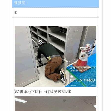
進捗度：
％
第1書庫地下床仕上げ状況 R7.1.10