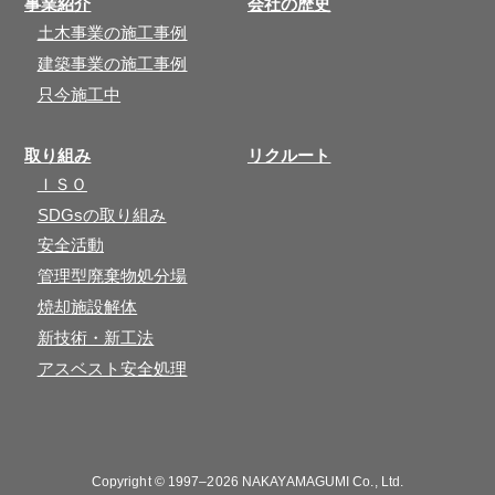
事業紹介
会社の歴史
土木事業の施工事例
建築事業の施工事例
只今施工中
取り組み
リクルート
ＩＳＯ
SDGsの取り組み
安全活動
管理型廃棄物処分場
焼却施設解体
新技術・新工法
アスベスト安全処理
Copyright © 1997–2026
NAKAYAMAGUMI Co., Ltd.