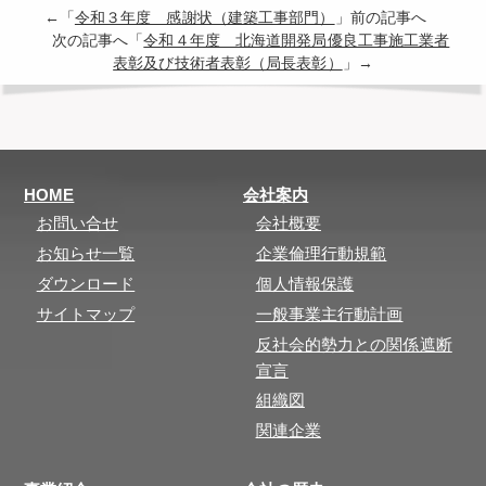
←「
令和３年度 感謝状（建築工事部門）
」前の記事へ
次の記事へ「
令和４年度 北海道開発局優良工事施工業者
表彰及び技術者表彰（局長表彰）
」→
HOME
会社案内
お問い合せ
会社概要
お知らせ一覧
企業倫理行動規範
ダウンロード
個人情報保護
サイトマップ
一般事業主行動計画
反社会的勢力との関係遮断
宣言
組織図
関連企業