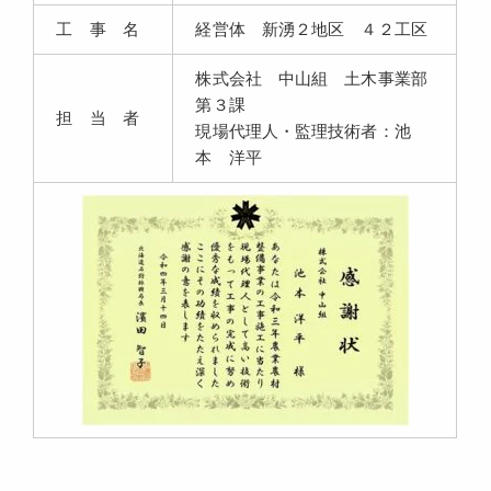
工 事 名
経営体 新湧２地区 ４２工区
株式会社 中山組 土木事業部
第３課
担 当 者
現場代理人・監理技術者：池
本 洋平