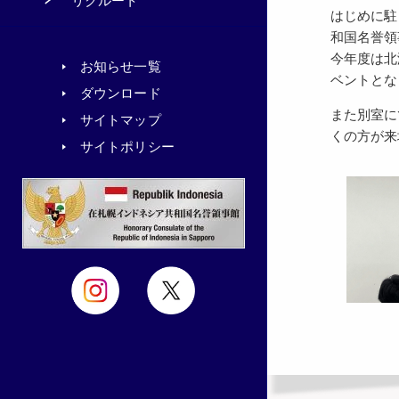
リクルート
はじめに駐
和国名誉領
今年度は北
お知らせ一覧
ベントとな
ダウンロード
また別室に
サイトマップ
くの方が来
サイトポリシー