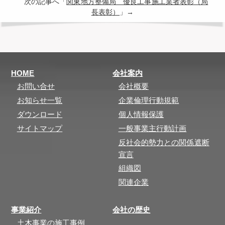
次の記事へ「
関東地方整備局 優良工事施工業者表彰（局
長表彰）
」→
HOME
会社案内
お問い合せ
会社概要
お知らせ一覧
企業倫理行動規範
ダウンロード
個人情報保護
サイトマップ
一般事業主行動計画
反社会的勢力との関係遮断
宣言
組織図
関連企業
事業紹介
会社の歴史
土木事業の施工事例