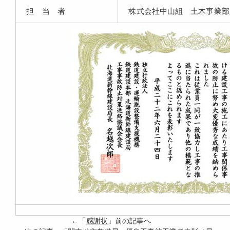
担 当 者
株式会社中山組 土木事業部
←「
感謝状
」前の記事へ