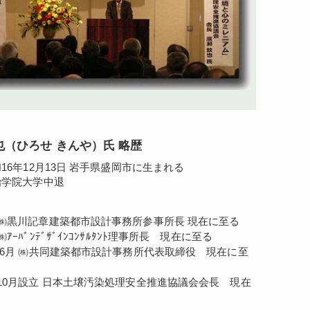
也（ひろせ きんや）氏 略歴
和16年12月13日 岩手県盛岡市に生まれる
治学院大学中退
年㈱黒川記章建築都市設計事務所参事所長 現在に至る
ｰﾊﾞﾝﾃﾞｻﾞｲﾝｺﾝｻﾙﾀﾝﾄ理事所長 現在に至る
6月 ㈱共同建築都市設計事務所代表取締役 現在に至
年10月設立 日本土壌汚染処理安全推進協議会会長 現在