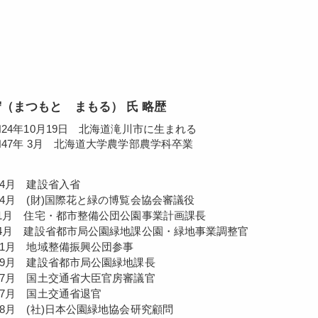
（まつもと まもる） 氏 略歴
和24年10月19日 北海道滝川市に生まれる
和47年 3月 北海道大学農学部農学科卒業
 4月 建設省入省
4月 (財)国際花と緑の博覧会協会審議役
年 1月 住宅・都市整備公団公園事業計画課長
月 建設省都市局公園緑地課公園・緑地事業調整官
月 地域整備振興公団参事
9月 建設省都市局公園緑地課長
7月 国土交通省大臣官房審議官
7月 国土交通省退官
8月 (社)日本公園緑地協会研究顧問