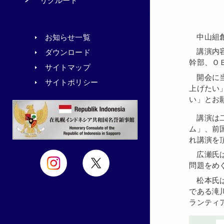
リクルート
中山
お知らせ一覧
講演内容は当社の重要戦略と位置付ける環境と地域づくりにかかわるもので、当社役職員の他にグループ企業並びに協力会社の
ダウンロード
幹部、Ｏ
サイトマップ
開会に当たり、あいさつに立った中山社長は「80年にわたる長い歴史を思い起こすと同時に、協力会社の方々に深く感謝を申し
サイトポリシー
上げたい
い」とお
講演は二部構成で行われ、日本土壌汚染処理安全推進協議会の広瀬欣也会長が「地球浄化、二十一世紀は環境と心のミレニア
ム」、前
れ講演を
広瀬氏はナノサイエンスを追求する立場から土壌汚染などに取り組んでおり、そうした豊富な経験、知識から、地球規模の環境
問題をめ
松本氏は国土交通省の高官を経験した立場から、公共事業の在り方についての見識を披露して頂きました。さらに同氏の出身地
である滝
ランティ