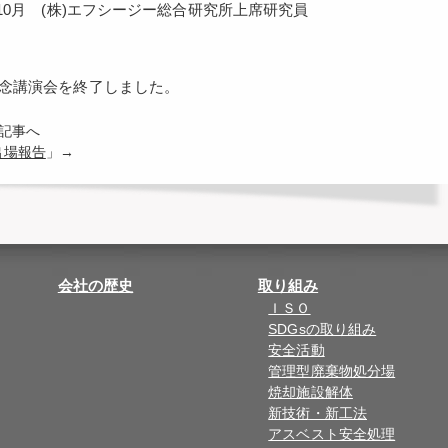
0月 (株)エフシージー総合研究所上席研究員
記念講演会を終了しました。
の記事へ
出場報告
」→
会社の歴史
取り組み
ＩＳＯ
SDGsの取り組み
安全活動
管理型廃棄物処分場
焼却施設解体
新技術・新工法
アスベスト安全処理