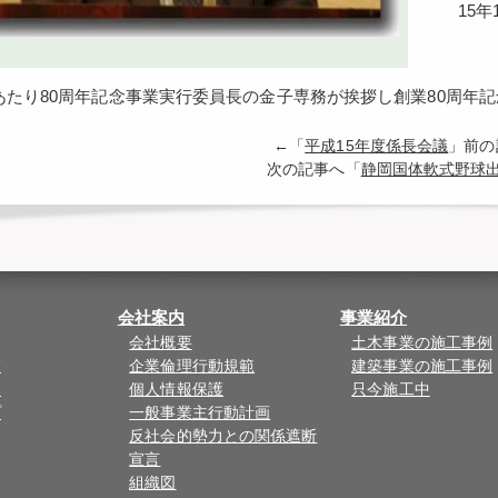
15年1
にあたり80周年記念事業実行委員長の金子専務が挨拶し創業80周年
←「
平成15年度係長会議
」前
次の記事へ「
静岡国体軟式野球
会社案内
事業紹介
会社概要
土木事業の施工事例
覧
企業倫理行動規範
建築事業の施工事例
ド
個人情報保護
只今施工中
プ
一般事業主行動計画
反社会的勢力との関係遮断
宣言
組織図