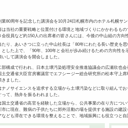
組創業80周年を記念した講演会を10月24日札幌市内のホテル札幌サ
Ｂ会役員など約150人の出席者の皆さんには、今後の中山組の方向
」とした上で、「90年、100年と会社が歩み続けるための方向性
願いして講演会を開会しました。
国土交通省大臣官房審議官でエフシージー総合研究所の松本守上席
頂きました。
ぐって、熱弁を振るわれました。
川市に現在、難病の子供たちに郊外活動の場を提供する施設の建設
アなども滞在できる環境を整えることで、地域振興にも役立つと自