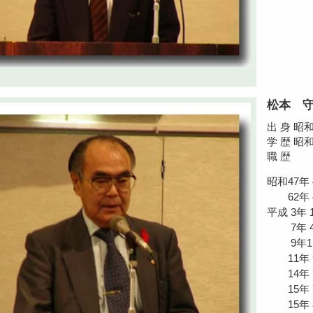
松本 守
出 身 昭
学 歴 昭
職 歴
昭和47年
62年 
平成 3
7年 4
9年11
11年 
14年 
15年 
15年 