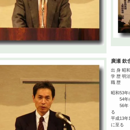
廣瀬 欽
出 身 昭
学 歴 明
職 歴
昭和53
54年㈱ｱ
56年 
る
平成13
に至る