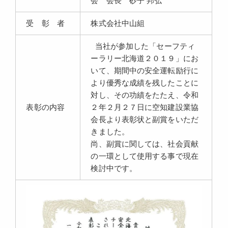
会 会長 砂子 邦弘
受 彰 者
株式会社中山組
当社が参加した「セーフティ
ーラリー北海道２０１９」にお
いて、期間中の安全運転励行に
より優秀な成績を残したことに
対し、その功績をたたえ、令和
表彰の内容
２年２月２７日に空知建設業協
会長より表彰状と副賞をいただ
きました。
尚、副賞に関しては、社会貢献
の一環として使用する事で現在
検討中です。