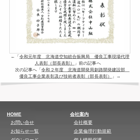
←「
令和元年度 北海道空知総合振興局 優良工事現場代理
人表彰（部長表彰）
」前の記事へ
次の記事へ「
令和２年度 北海道開発局釧路開発建設部
優良工事企業表彰及び技術者表彰（部長表彰）
」→
HOME
会社案内
お問い合せ
会社概要
お知らせ一覧
企業倫理行動規範
ダウンロード
個人情報保護