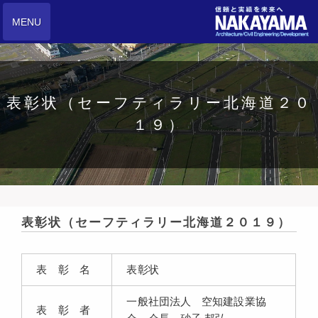
MENU
表彰状（セーフティラリー北海道２０
１９）
表彰状（セーフティラリー北海道２０１９）
表 彰 名
表彰状
一般社団法人 空知建設業協
表 彰 者