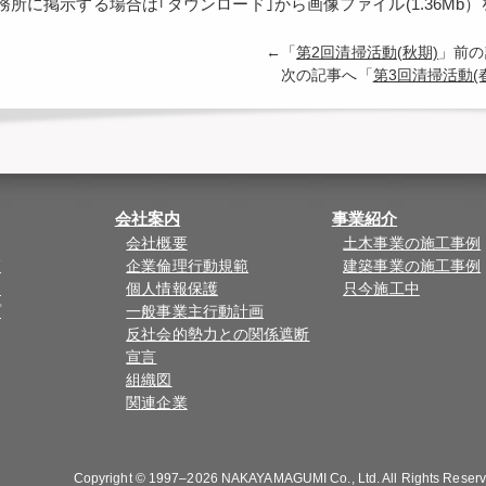
務所に掲示する場合は｢ダウンロード｣から画像ファイル(1.36M
←「
第2回清掃活動(秋期)
」前
次の記事へ「
第3回清掃活動(
会社案内
事業紹介
会社概要
土木事業の施工事例
覧
企業倫理行動規範
建築事業の施工事例
ド
個人情報保護
只今施工中
プ
一般事業主行動計画
反社会的勢力との関係遮断
宣言
組織図
関連企業
Copyright © 1997–2026
NAKAYAMAGUMI Co., Ltd.
All Rights Reser