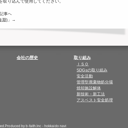
b）を取り込んで使用してください。
の記事へ
春期)
」→
会社の歴史
取り組み
ＩＳＯ
SDGsの取り組み
安全活動
管理型廃棄物処分場
焼却施設解体
新技術・新工法
アスベスト安全処理
ved.Produced by
b-faith.lnc
-
hokkaido navi