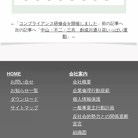
←「
コンプライアンス研修会を開催しました
」前の記事へ
次の記事へ「
中山・不二・三共 創成川通り花いっぱい運
動
」→
HOME
会社案内
お問い合せ
会社概要
お知らせ一覧
企業倫理行動規範
ダウンロード
個人情報保護
サイトマップ
一般事業主行動計画
反社会的勢力との関係遮断
宣言
組織図