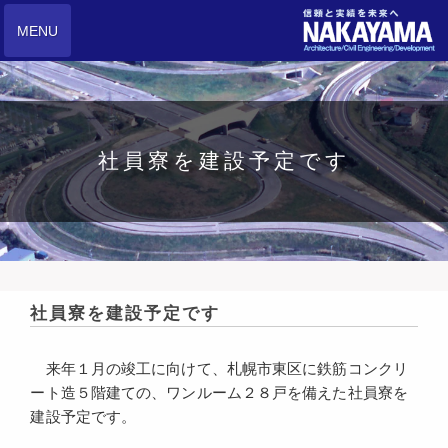
MENU
社員寮を建設予定です
社員寮を建設予定です
来年１月の竣工に向けて、札幌市東区に鉄筋コンクリ
ート造５階建ての、ワンルーム２８戸を備えた社員寮を
建設予定です。