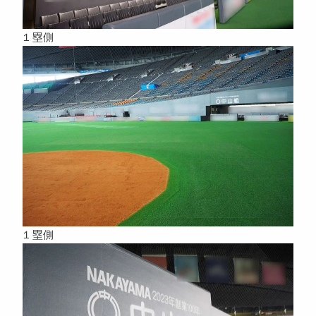
１塁側
１塁側