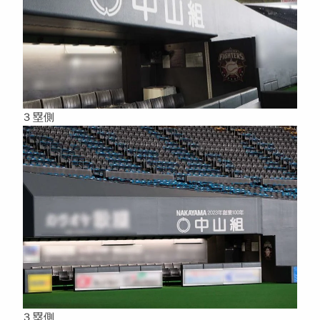
３塁側
３塁側