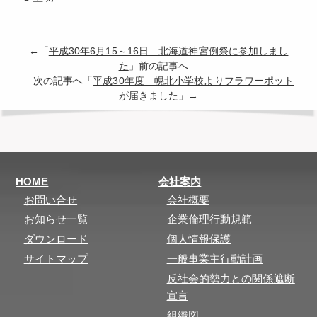
←「
平成30年6月15～16日 北海道神宮例祭に参加しまし
た
」前の記事へ
次の記事へ「
平成30年度 幌北小学校よりフラワーポット
が届きました
」→
HOME
会社案内
お問い合せ
会社概要
お知らせ一覧
企業倫理行動規範
ダウンロード
個人情報保護
サイトマップ
一般事業主行動計画
反社会的勢力との関係遮断
宣言
組織図