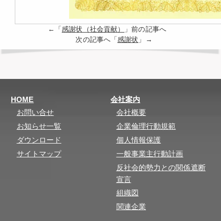
←「
感謝状（社会貢献）
」前の記事へ
次の記事へ「
感謝状
」→
HOME
会社案内
お問い合せ
会社概要
お知らせ一覧
企業倫理行動規範
ダウンロード
個人情報保護
サイトマップ
一般事業主行動計画
反社会的勢力との関係遮断
宣言
組織図
関連企業