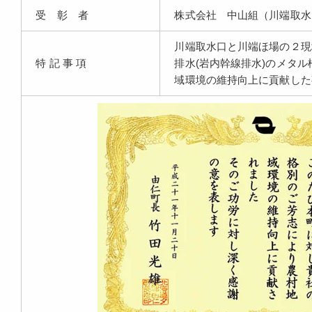
受 彰 者
株式会社 中山組（川端取水
川端取水口と川端ほ場の２現
特 記 事 項
排水(岩内幹線排水)のメタ
域環境の維持向上に貢献した