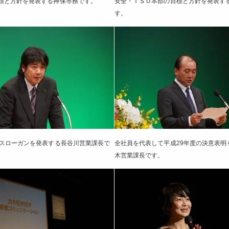
標と方針を発表する神保専務です。
安全・ＩＳＯ本部の目標と方針を発表す
す。
のスローガンを発表する長谷川営業課長で
全社員を代表して平成29年度の決意表明
木営業課長です。