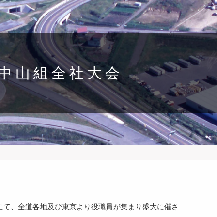
株)中山組全社大会
ラザにて、全道各地及び東京より役職員が集まり盛大に催さ