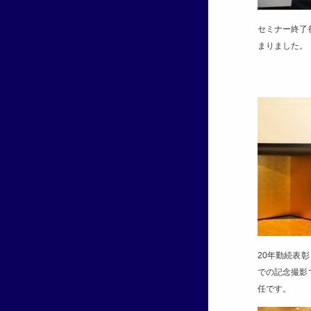
セミナー終了
まりました。
20年勤続表
での記念撮影
任です。