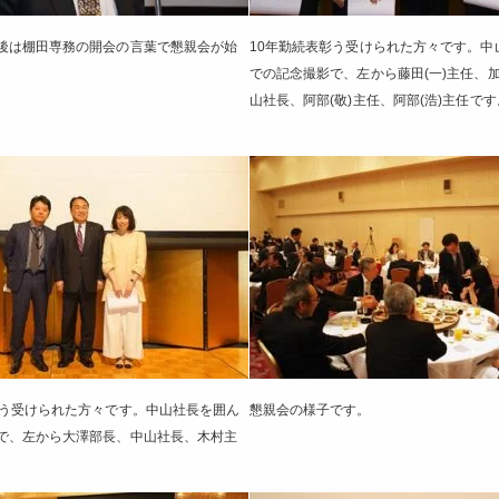
後は棚田専務の開会の言葉で懇親会が始
10年勤続表彰う受けられた方々です。中
での記念撮影で、左から藤田(一)主任、
山社長、阿部(敬)主任、阿部(浩)主任です
彰う受けられた方々です。中山社長を囲ん
懇親会の様子です。
で、左から大澤部長、中山社長、木村主