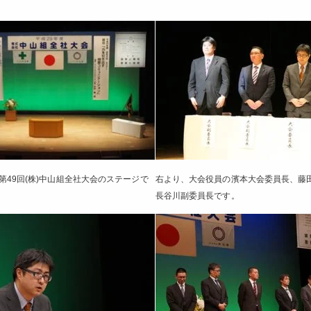
第49回(株)中山組全社大会のステージで
右より、大会役員の濱本大会委員長、藤
長谷川副委員長です。