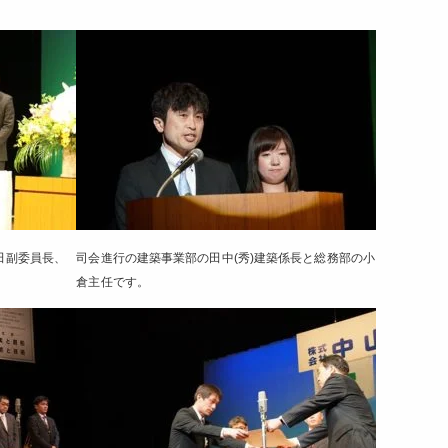
田副委員長、
司会進行の建築事業部の田中(秀)建築係長と総務部の小
倉主任です。