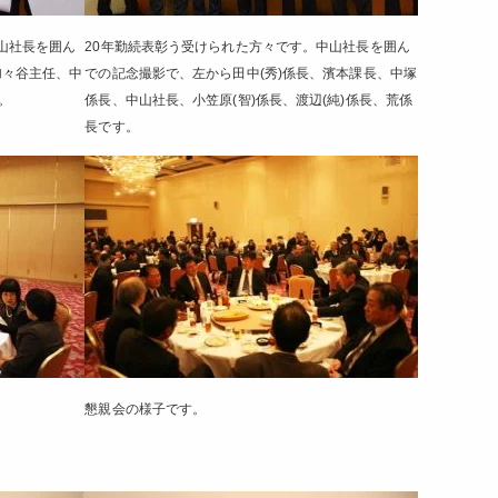
山社長を囲ん
20年勤続表彰う受けられた方々です。中山社長を囲ん
加々谷主任、中
での記念撮影で、左から田中(秀)係長、濱本課長、中塚
。
係長、中山社長、小笠原(智)係長、渡辺(純)係長、荒係
長です。
懇親会の様子です。