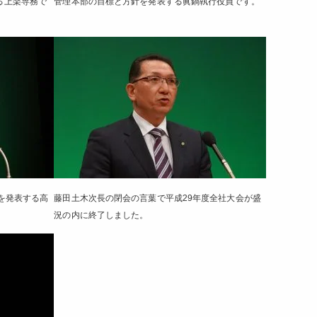
る上楽専務で
管理本部の目標と方針を発表する眞鍋執行役員です。
を発表する高
藤田土木次長の閉会の言葉で平成29年度全社大会が盛
況の内に終了しました。