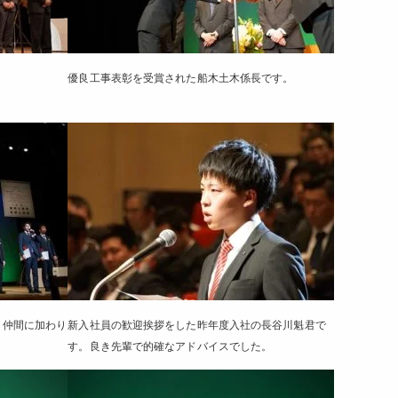
優良工事表彰を受賞された船木土木係長です。
く仲間に加わり
新入社員の歓迎挨拶をした昨年度入社の長谷川魁君で
す。良き先輩で的確なアドバイスでした。