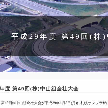
平成29年度 第49回(
年度 第49回(株)中山組全社大会
度 第49回㈱中山組全社大会が平成29年4月3日(月)に札幌サンプ