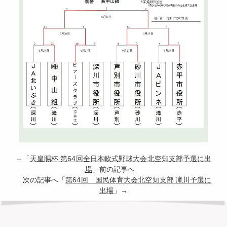
←「
天皇賜杯 第64回全日本軟式野球大会北空知支部予選に出
場
」前の記事へ
次の記事へ「
第64回 国民体育大会北空知支部 滝川予選に
出場
」→